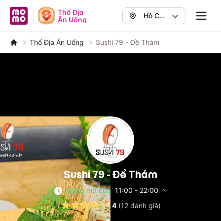
MoMo - Ứng dụng tài chính
Thổ Địa
Hồ Chí
Ăn Uống
Navig
Minh
,
Quận 1
Thổ Địa Ăn Uống
Sushi 79 - Đề Thám
Sushi 79 - Đề Thám
Đang mở cửa
11:00
-
22:00
4
(
12
đánh giá)