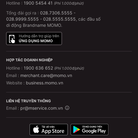
Hotline :
1900 5454 41
(Phí 1.000đ/phút)
Tổng đài gọi ra :
028.7306.5555
-
028.9999.5555
-
028.5555.5555
, các đầu số
di động Brandname MOMO.
Hướng dẫn trợ giúp trên
ỨNG DỤNG MOMO
HỢP TÁC DOANH NGHIỆP
Hotline :
1900 636 652
(Phí 1.000đ/phút)
Email :
merchant.care@momo.vn
Website :
business.momo.vn
LIÊN HỆ TRUYỀN THÔNG
Email :
pr@mservice.com.vn