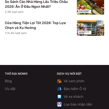
So Sánh Các Nhà Hàng Lẩu Triều Châu
2026: Ăn Ở Đâu Ngon Nhất?
2.3K
lượt xem
Cửa Hàng Tiện Lợi Tốt 2026: Top Lựa
Chọn và Xu Hướng
114.4K
lượt xem
THỔ ĐỊA MOMO
DỊCH VỤ NỔI BẬT
Xem chi tiết
Blog
Vé xem phim
Ưu đãi
Bảo hiểm Ô tô
Vé xe khách
Loa báo nhận tiền