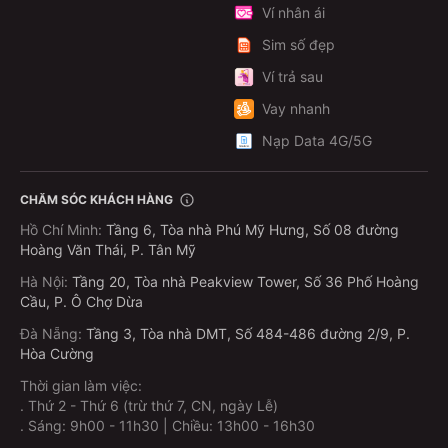
Ví nhân ái
Sim số đẹp
Ví trả sau
Vay nhanh
Nạp Data 4G/5G
CHĂM SÓC KHÁCH HÀNG
Hồ Chí Minh
:
Tầng 6, Tòa nhà Phú Mỹ Hưng, Số 08 đường
Hoàng Văn Thái, P. Tân Mỹ
Hà Nội
:
Tầng 20, Tòa nhà Peakview Tower, Số 36 Phố Hoàng
Cầu, P. Ô Chợ Dừa
Đà Nẵng
:
Tầng 3, Tòa nhà DMT, Số 484-486 đường 2/9, P.
Hòa Cường
Thời gian làm việc:
.
Thứ 2 - Thứ 6 (trừ thứ 7, CN, ngày Lễ)
.
Sáng: 9h00 - 11h30 | Chiều: 13h00 - 16h30