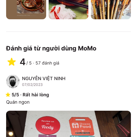
Đánh giá từ người dùng MoMo
4
/
5
·
57
đánh giá
NGUYỄN VIỆT NINH
N
07/02/2023
5
/
5
·
Rất hài lòng
Quán ngon