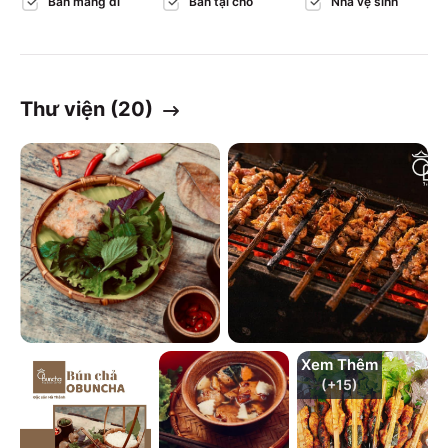
Bán mang đi
Bán tại chỗ
Nhà vệ sinh
Thư viện (
20
)
Xem Thêm
(+
15
)