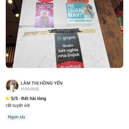
LÂM THỊ HỒNG YẾN
L
11/10/2022
5
/
5
·
Rất hài lòng
rất tuyệt vời
Ngon xỉu