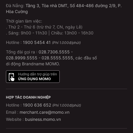
Đà Nẵng
:
Tầng 3, Tòa nhà DMT, Số 484-486 đường 2/9, P.
Hòa Cường
Thời gian làm việc:
.
Thứ 2 - Thứ 6 (trừ thứ 7, CN, ngày Lễ)
.
Sáng: 9h00 - 11h30 | Chiều: 13h00 - 16h30
Hotline :
1900 5454 41
(Phí 1.000đ/phút)
Tổng đài gọi ra :
028.7306.5555
-
028.9999.5555
-
028.5555.5555
, các đầu số
di động Brandname MOMO.
Hướng dẫn trợ giúp trên
ỨNG DỤNG MOMO
HỢP TÁC DOANH NGHIỆP
Hotline :
1900 636 652
(Phí 1.000đ/phút)
Email :
merchant.care@momo.vn
Website :
business.momo.vn