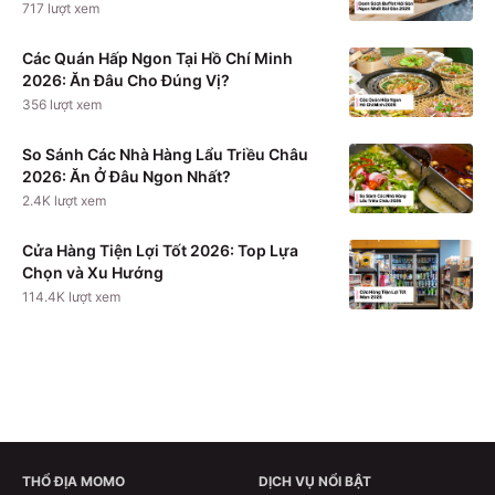
717
lượt xem
Các Quán Hấp Ngon Tại Hồ Chí Minh
2026: Ăn Đâu Cho Đúng Vị?
356
lượt xem
So Sánh Các Nhà Hàng Lẩu Triều Châu
2026: Ăn Ở Đâu Ngon Nhất?
2.4K
lượt xem
Cửa Hàng Tiện Lợi Tốt 2026: Top Lựa
Chọn và Xu Hướng
114.4K
lượt xem
THỔ ĐỊA MOMO
DỊCH VỤ NỔI BẬT
Theo dõi