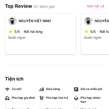
Top Review
Xem tất cả
(
57
đánh giá)
NGUYỄN VIỆT NINH
NGUYỄN 
5
/
5
·
Rất hài lòng
5
/
5
·
Rất h
Quán ngon
Quán ngon
Tiện ích
Có wifi
Giao hàng
Gửi xe miễn phí
Phù hợp gia đình
Phù hợp cho trẻ
Phù hợp nhóm
bạn