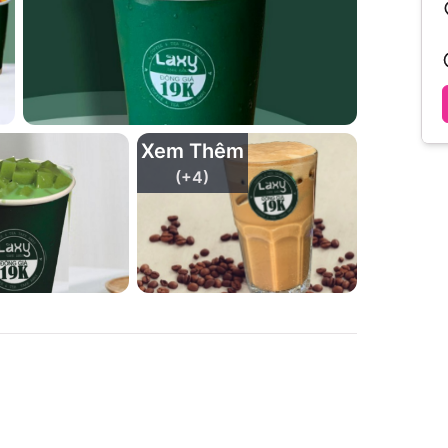
Xem Thêm
(+
4
)