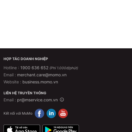
HỢP TÁC DOANH NGHIỆP
Hotline :
1900 636 652
(Phí 1.000đ/phút)
Email :
merchant.care@momo.vn
Website :
business.momo.vn
LIÊN HỆ TRUYỀN THÔNG
Email :
pr@mservice.com.vn
Kết nối với MoMo