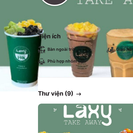
Tiện ích
Bàn ngoài trời
Giao hà
Phù hợp nhóm bạn
Thư viện (
9
)