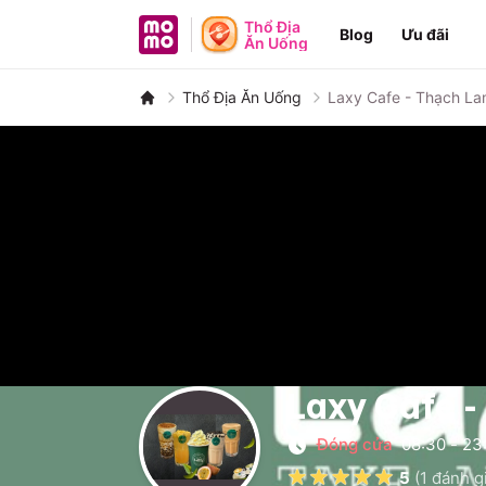
MoMo - Ứng dụng tài chính
Thổ Địa
Blog
Ưu đãi
Ăn Uống
Thổ Địa Ăn Uống
Laxy Cafe - Thạch L
Laxy Cafe 
Đóng cửa
08:30
-
23
5
(
1
đánh g