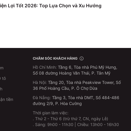
iện Lợi Tốt 2026: Top Lựa Chọn và Xu Hướng
CHĂM SÓC KHÁCH HÀNG
Hồ Chí Minh
:
Tầng 6, Tòa nhà Phú Mỹ Hưng,
im
Số 08 đường Hoàng Văn Thái, P. Tân Mỹ
 tô
Hà Nội
:
Tầng 20, Tòa nhà Peakview Tower, Số
36 Phố Hoàng Cầu, P. Ô Chợ Dừa
ch
Đà Nẵng
:
Tầng 3, Tòa nhà DMT, Số 484-486
ận tiền
đường 2/9, P. Hòa Cường
Thời gian làm việc:
.
Thứ 2 - Thứ 6 (trừ thứ 7, CN, ngày Lễ)
p
.
Sáng: 9h00 - 11h30 | Chiều: 13h00 - 16h30