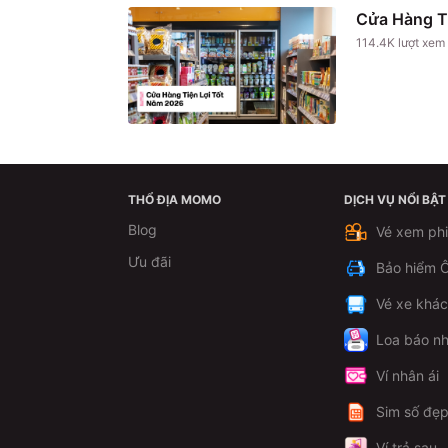
Cửa Hàng T
114.4K
lượt xem
THỔ ĐỊA MOMO
DỊCH VỤ NỔI BẬT
Blog
Vé xem ph
Ưu đãi
Bảo hiểm Ô
Vé xe khá
Loa báo nh
Ví nhân ái
Sim số đẹ
Ví trả sau