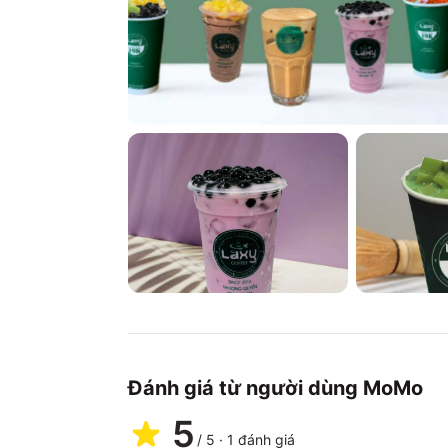
Đánh giá từ người dùng MoMo
5
/
5
·
1
đánh giá