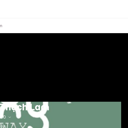
am
- Thạch Lam
:30
iá)