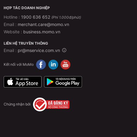
HỢP TÁC DOANH NGHIỆP
Hotline :
1900 636 652
(Phí 1.000đ/phút)
Email :
merchant.care@momo.vn
Website :
business.momo.vn
LIÊN HỆ TRUYỀN THÔNG
Email :
pr@mservice.com.vn
Kết nối với MoMo
Chứng nhận bởi