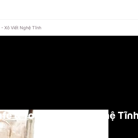
 - Xô Viết Nghệ Tĩnh
fe & food - Xô Viết Nghệ Tĩn
:00