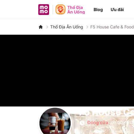
MoMo - Ứng dụng tài chính
Thổ Địa
Blog
Ưu đãi
Ăn Uống
Thổ Địa Ăn Uống
F5 House Cafe & Food
F5 House Ca
Đóng cửa
09:00
-
20