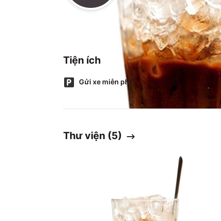
Tiện ích
Gửi xe miễn phí
Thư viện (
5
)