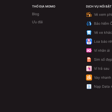
THỔ ĐỊA MOMO
DỊCH VỤ NỔI BẬT
Blog
Vé xem ph
Ưu đãi
Bảo hiểm Ô
Vé xe khá
Loa báo nh
Ví nhân ái
Sim số đẹ
Ví trả sau
Vay nhanh
Nạp Data 