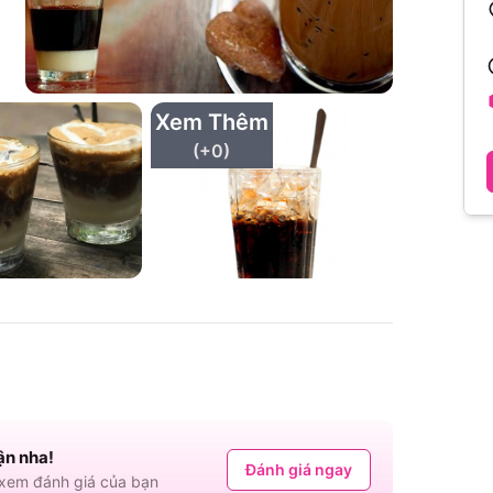
Xem Thêm
(+
0
)
ận nha!
Đánh giá ngay
em đánh giá của bạn