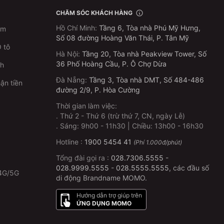
CHĂM SÓC KHÁCH HÀNG
Hồ Chí Minh
:
Tầng 6, Tòa nhà Phú Mỹ Hưng,
im
Số 08 đường Hoàng Văn Thái, P. Tân Mỹ
 tô
Hà Nội
:
Tầng 20, Tòa nhà Peakview Tower, Số
36 Phố Hoàng Cầu, P. Ô Chợ Dừa
ch
Đà Nẵng
:
Tầng 3, Tòa nhà DMT, Số 484-486
ận tiền
đường 2/9, P. Hòa Cường
Thời gian làm việc:
.
Thứ 2 - Thứ 6 (trừ thứ 7, CN, ngày Lễ)
p
.
Sáng: 9h00 - 11h30 | Chiều: 13h00 - 16h30
Hotline :
1900 5454 41
(Phí 1.000đ/phút)
Tổng đài gọi ra :
028.7306.5555
-
028.9999.5555
-
028.5555.5555
, các đầu số
4G/5G
di động Brandname MOMO.
Hướng dẫn trợ giúp trên
ỨNG DỤNG MOMO