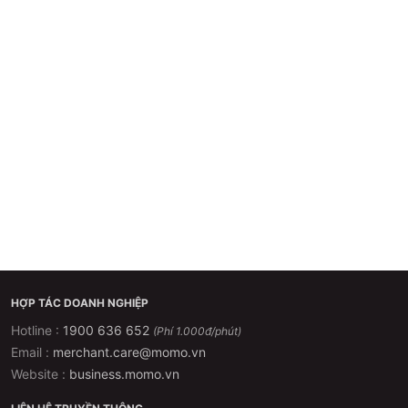
HỢP TÁC DOANH NGHIỆP
Hotline :
1900 636 652
(Phí 1.000đ/phút)
Email :
merchant.care@momo.vn
Website :
business.momo.vn