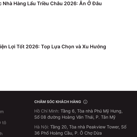
c Nhà Hàng Lẩu Triều Châu 2026: Ăn Ở Đâu
iện Lợi Tốt 2026: Top Lựa Chọn và Xu Hướng
CHĂM SÓC KHÁCH HÀNG
Hồ Chí Minh
:
Tầng 6, Tòa nhà Phú Mỹ Hưng,
im
Số 08 đường Hoàng Văn Thái, P. Tân Mỹ
 tô
Hà Nội
:
Tầng 20, Tòa nhà Peakview Tower, Số
36 Phố Hoàng Cầu, P. Ô Chợ Dừa
ch