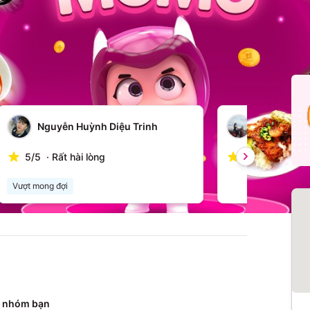
Xem tất cả
Nguyễn Huỳnh Diệu Trinh
NGUYỄN TH
5
/
5
·
Rất hài lòng
5
/
5
·
Rất hài 
Vượt mong đợi
 nhóm bạn