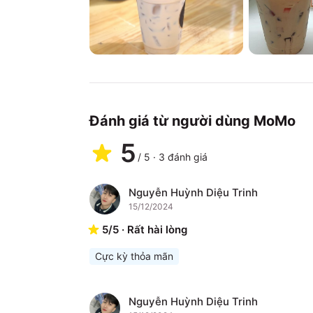
Đánh giá từ người dùng MoMo
5
/
5
·
3
đánh giá
Nguyễn Huỳnh Diệu Trinh
N
15/12/2024
5
/
5
·
Rất hài lòng
Cực kỳ thỏa mãn
Nguyễn Huỳnh Diệu Trinh
N