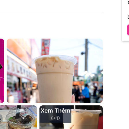
Xem Thêm
(+
1
)