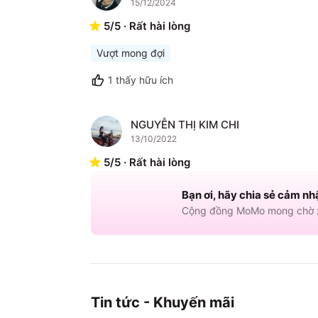
15/12/2024
5
/
5
·
Rất hài lòng
Vượt mong đợi
1
thấy hữu ích
NGUYỄN THỊ KIM CHI
N
13/10/2022
5
/
5
·
Rất hài lòng
Bạn ơi, hãy chia sẻ cảm nh
Cộng đồng MoMo mong chờ x
Tin tức - Khuyến mãi