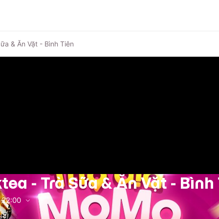
ữa & Ăn Vặt - Bình Tiên
ea - Trà Sữa & Ăn Vặt - Bình 
22:00
iá)