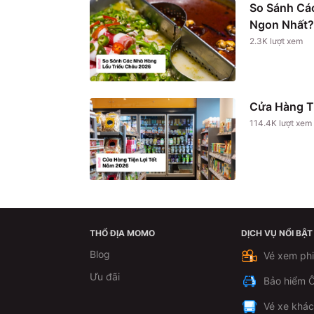
So Sánh Cá
Ngon Nhất?
2.3K
lượt xem
Cửa Hàng T
114.4K
lượt xem
THỔ ĐỊA MOMO
DỊCH VỤ NỔI BẬT
Blog
Vé xem ph
Ưu đãi
Bảo hiểm Ô
Vé xe khá