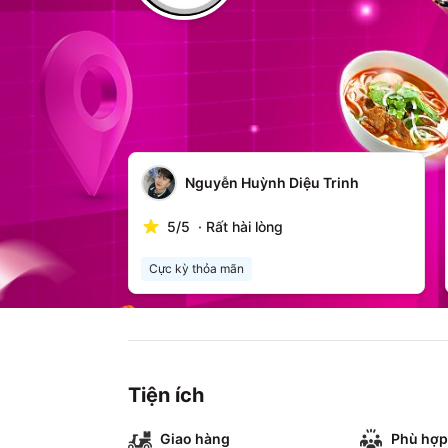
Top Review
(
3
đánh giá)
Nguyễn Huỳnh Diệu Trinh
5
/
5
·
Rất hài lòng
Cực kỳ thỏa mãn
Tiện ích
Giao hàng
Phù hợp