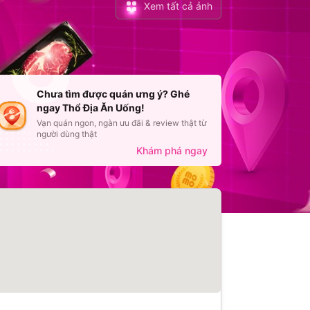
Xem tất cả ảnh
Chưa tìm được quán ưng ý? Ghé
ngay Thổ Địa Ăn Uống!
Vạn quán ngon, ngàn ưu đãi & review thật từ
Ị KIM CHI
người dùng thật
Khám phá ngay
lòng