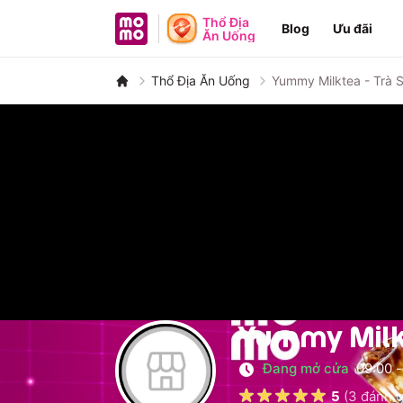
MoMo - Ứng dụng tài chính
Thổ Địa
Blog
Ưu đãi
Ăn Uống
Thổ Địa Ăn Uống
Yummy Milktea - Trà S
Yummy Milkt
Đang mở cửa
09:00
-
5
(
3
đánh g