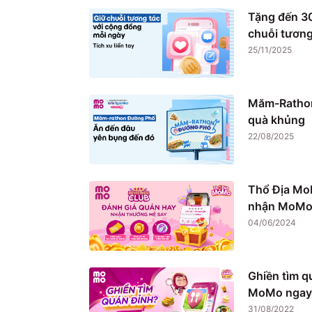
Tặng đến 30
chuỗi tương
25/11/2025
Măm-Rathon
quà khủng
22/08/2025
Thổ Địa Mo
nhận MoMo 
04/06/2024
Ghiền tìm q
MoMo ngay
31/08/2022