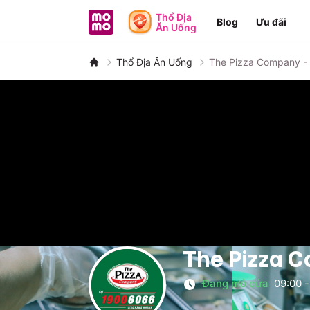
MoMo - Ứng dụng tài chính
Thổ Địa
Blog
Ưu đãi
Ăn Uống
Thổ Địa Ăn Uống
The Pizza Company -
The Pizza C
Đang mở cửa
09:00
-