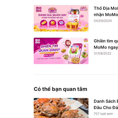
Thổ Địa Mo
nhận MoMo 
04/06/2024
Ghiền tìm q
MoMo ngay
31/08/2022
Có thể bạn quan tâm
Danh Sách B
Đâu Cho Đá
707
lượt xem