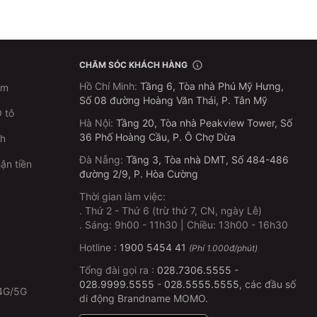
CHĂM SÓC KHÁCH HÀNG
Hồ Chí Minh
:
Tầng 6, Tòa nhà Phú Mỹ Hưng,
im
Số 08 đường Hoàng Văn Thái, P. Tân Mỹ
 tô
Hà Nội
:
Tầng 20, Tòa nhà Peakview Tower, Số
36 Phố Hoàng Cầu, P. Ô Chợ Dừa
ch
Đà Nẵng
:
Tầng 3, Tòa nhà DMT, Số 484-486
ận tiền
đường 2/9, P. Hòa Cường
Thời gian làm việc:
.
Thứ 2 - Thứ 6 (trừ thứ 7, CN, ngày Lễ)
p
.
Sáng: 9h00 - 11h30 | Chiều: 13h00 - 16h30
Hotline :
1900 5454 41
(Phí 1.000đ/phút)
Tổng đài gọi ra :
028.7306.5555
-
028.9999.5555
-
028.5555.5555
, các đầu số
4G/5G
di động Brandname MOMO.