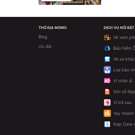
THỔ ĐỊA MOMO
DỊCH VỤ NỔI BẬT
Blog
Vé xem ph
Ưu đãi
Bảo hiểm Ô
Vé xe khá
Loa báo nh
Ví nhân ái
Sim số đẹ
Ví trả sau
Vay nhanh
Nạp Data 