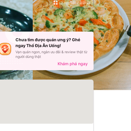
Xem tất cả ảnh
Chưa tìm được quán ưng ý? Ghé
ngay Thổ Địa Ăn Uống!
Vạn quán ngon, ngàn ưu đãi & review thật từ
người dùng thật
Khám phá ngay