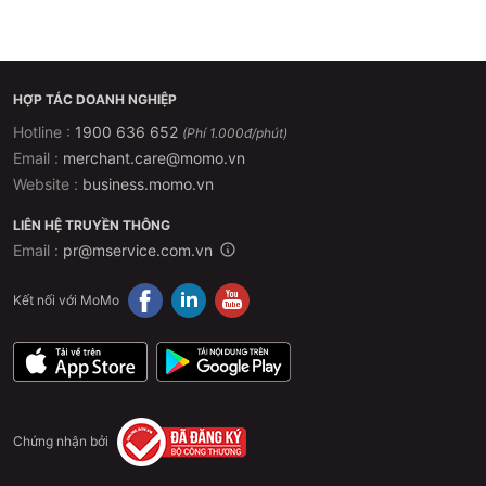
HỢP TÁC DOANH NGHIỆP
Hotline :
1900 636 652
(Phí 1.000đ/phút)
Email :
merchant.care@momo.vn
Website :
business.momo.vn
LIÊN HỆ TRUYỀN THÔNG
Email :
pr@mservice.com.vn
Kết nối với MoMo
Chứng nhận bởi