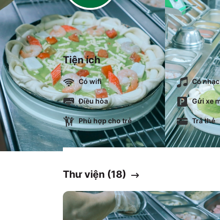
Tiện ích
Có wifi
Có nhạc
Điều hòa
Gửi xe m
Phù hợp cho trẻ
Trả thẻ
Thư viện (
18
)