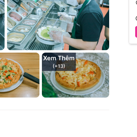
Xem Thêm
(+
13
)