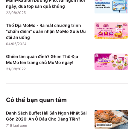
Măm-Rathon Đường Phố: Ăn ngon mỗi
ngày, đua top săn quà khủng
22/08/2025
Thổ Địa MoMo - Ra mắt chương trình
“chấm điểm” quán nhận MoMo Xu & Ưu
đãi ăn uống
04/06/2024
Ghiền tìm quán đỉnh? Ghim Thổ Địa
MoMo lên trang chủ MoMo ngay!
31/08/2022
Có thể bạn quan tâm
Danh Sách Buffet Hải Sản Ngon Nhất Sài
Gòn 2026: Ăn Ở Đâu Cho Đáng Tiền?
719
lượt xem