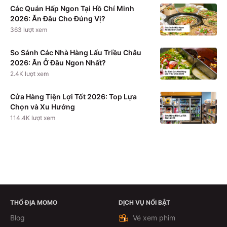
Các Quán Hấp Ngon Tại Hồ Chí Minh
2026: Ăn Đâu Cho Đúng Vị?
363
lượt xem
So Sánh Các Nhà Hàng Lẩu Triều Châu
2026: Ăn Ở Đâu Ngon Nhất?
2.4K
lượt xem
Cửa Hàng Tiện Lợi Tốt 2026: Top Lựa
Chọn và Xu Hướng
114.4K
lượt xem
THỔ ĐỊA MOMO
DỊCH VỤ NỔI BẬT
Xem chi tiết
Blog
Vé xem phim