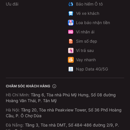
Ưu đãi
Bảo hiểm Ô tô
Vé xe khách
Loa báo nhận tiền
Ví nhân ái
Sim số đẹp
Ví trả sau
Vay nhanh
Nạp Data 4G/5G
CHĂM SÓC KHÁCH HÀNG
Hồ Chí Minh
:
Tầng 6, Tòa nhà Phú Mỹ Hưng, Số 08 đường
Hoàng Văn Thái, P. Tân Mỹ
Hà Nội
:
Tầng 20, Tòa nhà Peakview Tower, Số 36 Phố Hoàng
Cầu, P. Ô Chợ Dừa
Đà Nẵng
:
Tầng 3, Tòa nhà DMT, Số 484-486 đường 2/9, P.