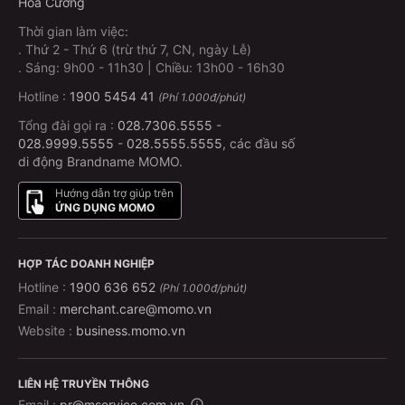
Hòa Cường
Thời gian làm việc:
.
Thứ 2 - Thứ 6 (trừ thứ 7, CN, ngày Lễ)
.
Sáng: 9h00 - 11h30 | Chiều: 13h00 - 16h30
Hotline :
1900 5454 41
(Phí 1.000đ/phút)
Tổng đài gọi ra :
028.7306.5555
-
028.9999.5555
-
028.5555.5555
, các đầu số
di động Brandname MOMO.
Hướng dẫn trợ giúp trên
ỨNG DỤNG MOMO
HỢP TÁC DOANH NGHIỆP
Hotline :
1900 636 652
(Phí 1.000đ/phút)
Email :
merchant.care@momo.vn
Website :
business.momo.vn
LIÊN HỆ TRUYỀN THÔNG
Email :
pr@mservice.com.vn