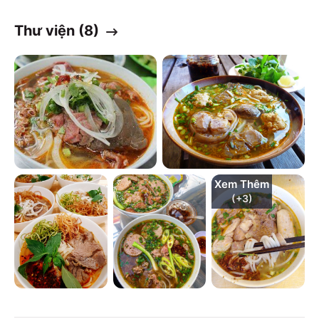
Thư viện (
8
)
Xem Thêm
(+
3
)