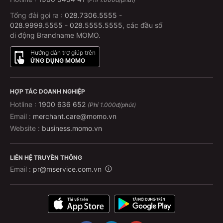
Tổng đài gọi ra :
028.7306.5555
-
028.9999.5555
-
028.5555.5555
, các đầu số
di động Brandname MOMO.
Hướng dẫn trợ giúp trên
ỨNG DỤNG MOMO
HỢP TÁC DOANH NGHIỆP
Hotline :
1900 636 652
(Phí 1.000đ/phút)
Email :
merchant.care@momo.vn
Website :
business.momo.vn
LIÊN HỆ TRUYỀN THÔNG
Email :
pr@mservice.com.vn