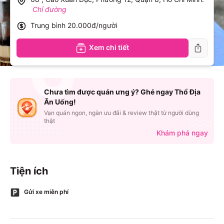
Chỉ đường
Trung bình
20.000đ/người
Xem chi tiết
Chưa tìm được quán ưng ý? Ghé ngay Thổ Địa
Ăn Uống!
Vạn quán ngon, ngàn ưu đãi & review thật từ người dùng
thật
Khám phá ngay
Tiện ích
Gửi xe miễn phí