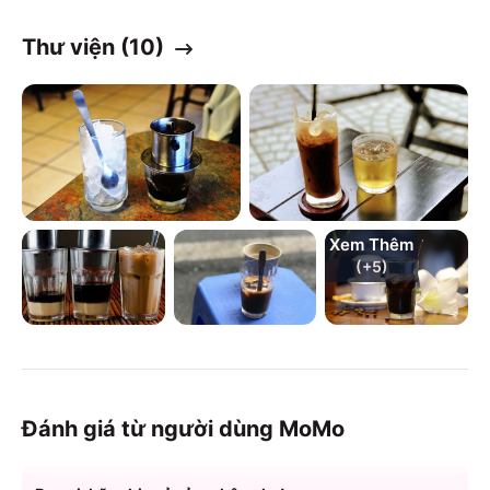
Thư viện (
10
)
Xem Thêm
(+
5
)
Đánh giá từ người dùng MoMo