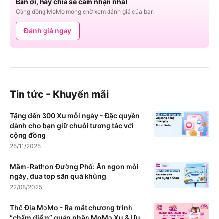
Bạn ơi, hãy chia sẻ cảm nhận nha!
Cộng đồng MoMo mong chờ xem đánh giá của bạn
Đánh giá ngay
Tin tức - Khuyến mãi
Tặng đến 300 Xu mỗi ngày - Đặc quyền
dành cho bạn giữ chuỗi tương tác với
cộng đồng
25/11/2025
Măm-Rathon Đường Phố: Ăn ngon mỗi
ngày, đua top săn quà khủng
22/08/2025
Thổ Địa MoMo - Ra mắt chương trình
“chấm điểm” quán nhận MoMo Xu & Ưu