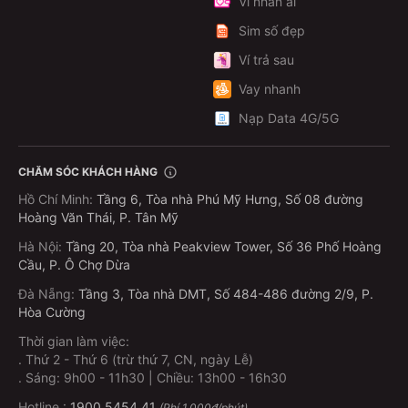
Ví nhân ái
Sim số đẹp
Ví trả sau
Vay nhanh
Nạp Data 4G/5G
CHĂM SÓC KHÁCH HÀNG
Hồ Chí Minh
:
Tầng 6, Tòa nhà Phú Mỹ Hưng, Số 08 đường
Hoàng Văn Thái, P. Tân Mỹ
Hà Nội
:
Tầng 20, Tòa nhà Peakview Tower, Số 36 Phố Hoàng
Cầu, P. Ô Chợ Dừa
Đà Nẵng
:
Tầng 3, Tòa nhà DMT, Số 484-486 đường 2/9, P.
Hòa Cường
Thời gian làm việc:
.
Thứ 2 - Thứ 6 (trừ thứ 7, CN, ngày Lễ)
.
Sáng: 9h00 - 11h30 | Chiều: 13h00 - 16h30
Hotline :
1900 5454 41
(Phí 1.000đ/phút)