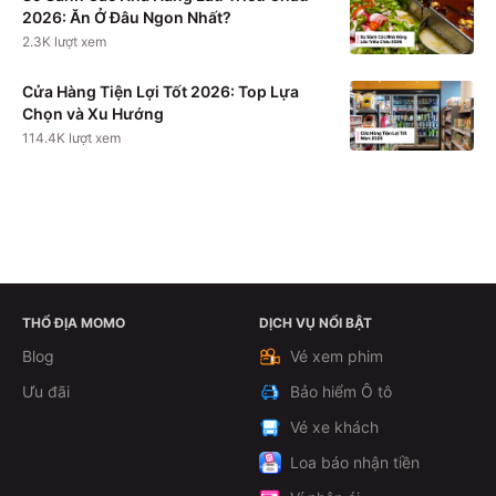
2026: Ăn Ở Đâu Ngon Nhất?
2.3K
lượt xem
Cửa Hàng Tiện Lợi Tốt 2026: Top Lựa
Chọn và Xu Hướng
114.4K
lượt xem
THỔ ĐỊA MOMO
DỊCH VỤ NỔI BẬT
Xem chi tiết
Blog
Vé xem phim
Ưu đãi
Bảo hiểm Ô tô
Vé xe khách
Loa báo nhận tiền