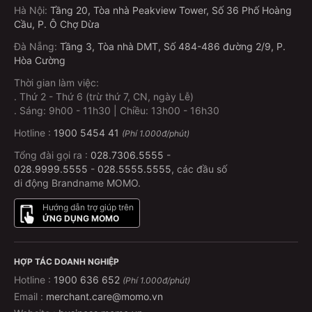
Hà Nội
:
Tầng 20, Tòa nhà Peakview Tower, Số 36 Phố Hoàng
Cầu, P. Ô Chợ Dừa
Đà Nẵng
:
Tầng 3, Tòa nhà DMT, Số 484-486 đường 2/9, P.
Hòa Cường
Thời gian làm việc:
.
Thứ 2 - Thứ 6 (trừ thứ 7, CN, ngày Lễ)
.
Sáng: 9h00 - 11h30 | Chiều: 13h00 - 16h30
Hotline :
1900 5454 41
(Phí 1.000đ/phút)
Tổng đài gọi ra :
028.7306.5555
-
028.9999.5555
-
028.5555.5555
, các đầu số
di động Brandname MOMO.
Hướng dẫn trợ giúp trên
ỨNG DỤNG MOMO
HỢP TÁC DOANH NGHIỆP
Hotline :
1900 636 652
(Phí 1.000đ/phút)
Email :
merchant.care@momo.vn