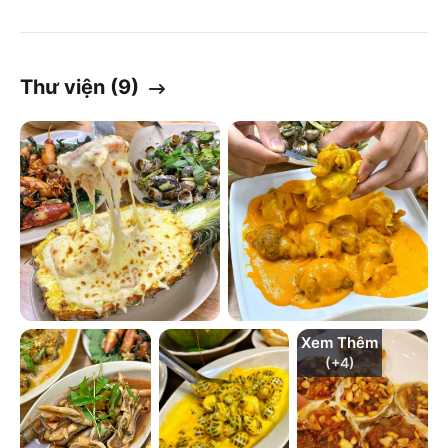
Thư viện (
9
)
Xem Thêm
(+
4
)