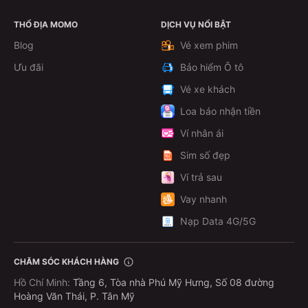
THỔ ĐỊA MOMO
DỊCH VỤ NỔI BẬT
Theo dõi
Blog
Vé xem phim
Ưu đãi
Bảo hiểm Ô tô
Vé xe khách
Loa báo nhận tiền
Ví nhân ái
Sim số đẹp
Ví trả sau
Vay nhanh
Nạp Data 4G/5G
CHĂM SÓC KHÁCH HÀNG
Hồ Chí Minh
:
Tầng 6, Tòa nhà Phú Mỹ Hưng, Số 08 đường
Hoàng Văn Thái, P. Tân Mỹ