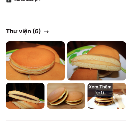
Thư viện (
6
)
Xem Thêm
(+
1
)