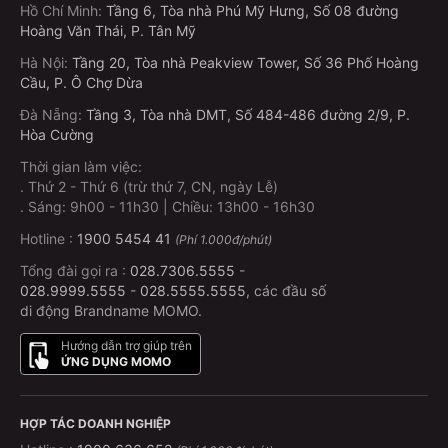
Hồ Chí Minh
:
Tầng 6, Tòa nhà Phú Mỹ Hưng, Số 08 đường
Hoàng Văn Thái, P. Tân Mỹ
Hà Nội
:
Tầng 20, Tòa nhà Peakview Tower, Số 36 Phố Hoàng
Cầu, P. Ô Chợ Dừa
Đà Nẵng
:
Tầng 3, Tòa nhà DMT, Số 484-486 đường 2/9, P.
Hòa Cường
Thời gian làm việc:
.
Thứ 2 - Thứ 6 (trừ thứ 7, CN, ngày Lễ)
.
Sáng: 9h00 - 11h30 | Chiều: 13h00 - 16h30
Hotline :
1900 5454 41
(Phí 1.000đ/phút)
Tổng đài gọi ra :
028.7306.5555
-
028.9999.5555
-
028.5555.5555
, các đầu số
di động Brandname MOMO.
Hướng dẫn trợ giúp trên
ỨNG DỤNG MOMO
HỢP TÁC DOANH NGHIỆP