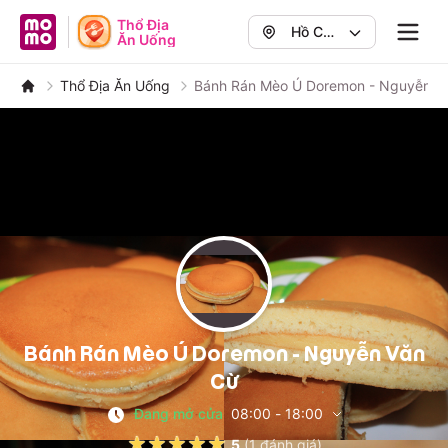
MoMo - Ứng dụng tài chính
Thổ Địa
Hồ Chí
Ăn Uống
Navig
Minh
,
Quận 1
Thổ Địa Ăn Uống
Bánh Rán Mèo Ú Doremon - Nguyễn V
Bánh Rán Mèo Ú Doremon - Nguyễn Văn
Cừ
Đang mở cửa
08:00
-
18:00
5
(
1
đánh giá)