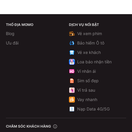
THỔ ĐỊA MOMO
DỊCH VỤ NỔI BẬT
Xem chi tiết
Blog
Vé xem phim
Ưu đãi
Bảo hiểm Ô tô
Vé xe khách
Loa báo nhận tiền
Ví nhân ái
Sim số đẹp
Ví trả sau
Vay nhanh
Nạp Data 4G/5G
CHĂM SÓC KHÁCH HÀNG