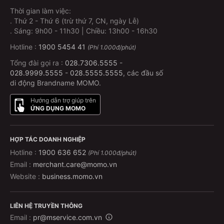
Thời gian làm việc:
.
Thứ 2 - Thứ 6 (trừ thứ 7, CN, ngày Lễ)
.
Sáng: 9h00 - 11h30 | Chiều: 13h00 - 16h30
Hotline :
1900 5454 41
(Phí 1.000đ/phút)
Tổng đài gọi ra :
028.7306.5555
-
028.9999.5555
-
028.5555.5555
, các đầu số
di động Brandname MOMO.
Hướng dẫn trợ giúp trên
ỨNG DỤNG MOMO
HỢP TÁC DOANH NGHIỆP
Hotline :
1900 636 652
(Phí 1.000đ/phút)
Email :
merchant.care@momo.vn
Website :
business.momo.vn
LIÊN HỆ TRUYỀN THÔNG
Email :
pr@mservice.com.vn