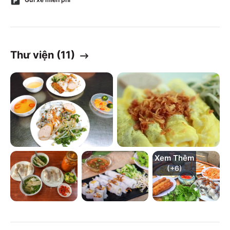
Thư viện (
11
)
Xem Thêm
(+
6
)