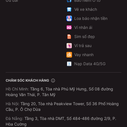
Ưu đãi
Bảo hiểm Ô tô
Vé xe khách
Loa báo nhận tiền
Ví nhân ái
Sim số đẹp
Ví trả sau
Vay nhanh
Nạp Data 4G/5G
CHĂM SÓC KHÁCH HÀNG
Hồ Chí Minh
:
Tầng 6, Tòa nhà Phú Mỹ Hưng, Số 08 đường
Hoàng Văn Thái, P. Tân Mỹ
Hà Nội
:
Tầng 20, Tòa nhà Peakview Tower, Số 36 Phố Hoàng
Cầu, P. Ô Chợ Dừa
Đà Nẵng
:
Tầng 3, Tòa nhà DMT, Số 484-486 đường 2/9, P.
Hòa Cường