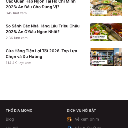
Các Quán Hấp Ngon Tại Hồ Chí Minh
2026: Ăn Đâu Cho Đúng Vị?
349
lượt xem
So Sánh Các Nhà Hàng Lẩu Triều Châu
2026: Ăn Ở Đâu Ngon Nhất?
2.3K
lượt xem
Cửa Hàng Tiện Lợi Tốt 2026: Top Lựa
Chọn và Xu Hướng
114.4K
lượt xem
THỔ ĐỊA MOMO
DỊCH VỤ NỔI BẬT
Xem chi tiết
Blog
Vé xem phim