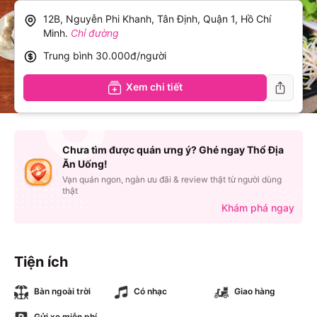
12B, Nguyễn Phi Khanh, Tân Định, Quận 1, Hồ Chí
Minh
.
Chỉ đường
Trung bình
30.000đ/người
Xem chi tiết
Chưa tìm được quán ưng ý? Ghé ngay Thổ Địa
Ăn Uống!
Vạn quán ngon, ngàn ưu đãi & review thật từ người dùng
thật
Khám phá ngay
Tiện ích
Bàn ngoài trời
Có nhạc
Giao hàng
Gửi xe miễn phí