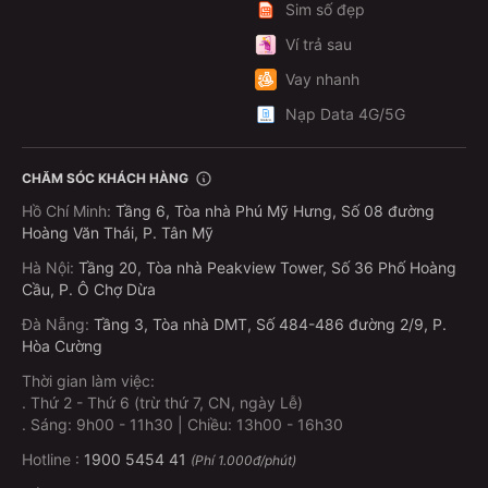
Sim số đẹp
Ví trả sau
Vay nhanh
Nạp Data 4G/5G
CHĂM SÓC KHÁCH HÀNG
Hồ Chí Minh
:
Tầng 6, Tòa nhà Phú Mỹ Hưng, Số 08 đường
Hoàng Văn Thái, P. Tân Mỹ
Hà Nội
:
Tầng 20, Tòa nhà Peakview Tower, Số 36 Phố Hoàng
Cầu, P. Ô Chợ Dừa
Đà Nẵng
:
Tầng 3, Tòa nhà DMT, Số 484-486 đường 2/9, P.
Hòa Cường
Thời gian làm việc:
.
Thứ 2 - Thứ 6 (trừ thứ 7, CN, ngày Lễ)
.
Sáng: 9h00 - 11h30 | Chiều: 13h00 - 16h30
Hotline :
1900 5454 41
(Phí 1.000đ/phút)