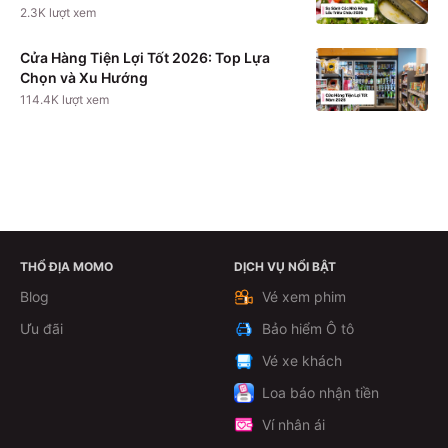
2.3K
lượt xem
Cửa Hàng Tiện Lợi Tốt 2026: Top Lựa
Chọn và Xu Hướng
114.4K
lượt xem
THỔ ĐỊA MOMO
DỊCH VỤ NỔI BẬT
Xem chi tiết
Blog
Vé xem phim
Ưu đãi
Bảo hiểm Ô tô
Vé xe khách
Loa báo nhận tiền
Ví nhân ái