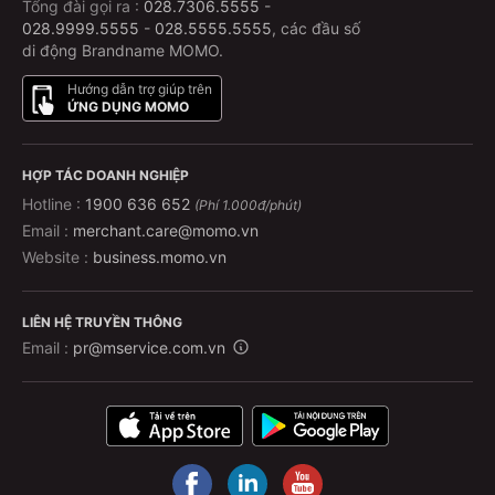
Tổng đài gọi ra :
028.7306.5555
-
028.9999.5555
-
028.5555.5555
, các đầu số
di động Brandname MOMO.
Hướng dẫn trợ giúp trên
ỨNG DỤNG MOMO
HỢP TÁC DOANH NGHIỆP
Hotline :
1900 636 652
(Phí 1.000đ/phút)
Email :
merchant.care@momo.vn
Website :
business.momo.vn
LIÊN HỆ TRUYỀN THÔNG
Email :
pr@mservice.com.vn