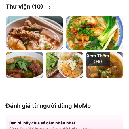
Thư viện (
10
)
Xem Thêm
(+
5
)
Đánh giá từ người dùng MoMo
Bạn ơi, hãy chia sẻ cảm nhận nha!
Cộng đồng MoMo mong chờ xem đánh giá của bạn