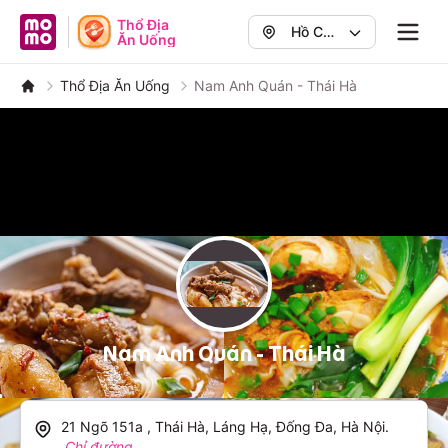
MoMo - Ứng dụng tài chính
Thổ Địa
Hồ Chí
Ăn Uống
Navig
Minh
,
Quận 1
Thổ Địa Ăn Uống
Nam Anh Quán - Thái Hà
Nam Anh Quán - Thái Hà
21 Ngõ 151a , Thái Hà, Láng Hạ, Đống Đa, Hà Nội
.
Chỉ đường