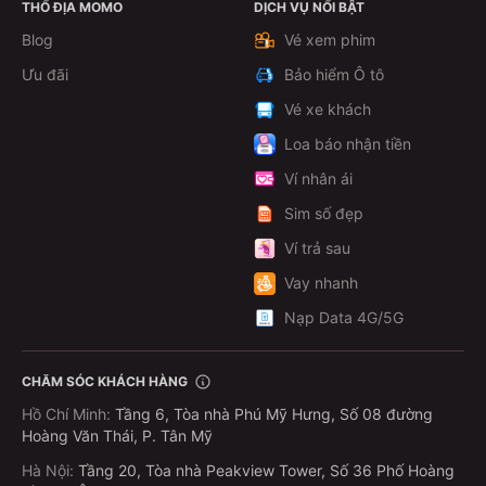
THỔ ĐỊA MOMO
DỊCH VỤ NỔI BẬT
Theo dõi
Blog
Vé xem phim
Ưu đãi
Bảo hiểm Ô tô
Vé xe khách
Loa báo nhận tiền
Ví nhân ái
Sim số đẹp
Ví trả sau
Vay nhanh
Nạp Data 4G/5G
CHĂM SÓC KHÁCH HÀNG
Hồ Chí Minh
:
Tầng 6, Tòa nhà Phú Mỹ Hưng, Số 08 đường
Hoàng Văn Thái, P. Tân Mỹ
Hà Nội
:
Tầng 20, Tòa nhà Peakview Tower, Số 36 Phố Hoàng