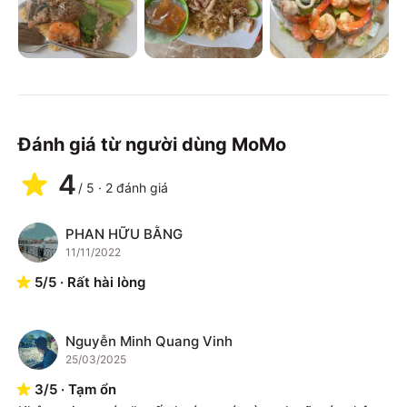
Đánh giá từ người dùng MoMo
4
/
5
·
2
đánh giá
PHAN HỮU BẰNG
P
11/11/2022
5
/
5
·
Rất hài lòng
Nguyễn Minh Quang Vinh
N
25/03/2025
3
/
5
·
Tạm ổn