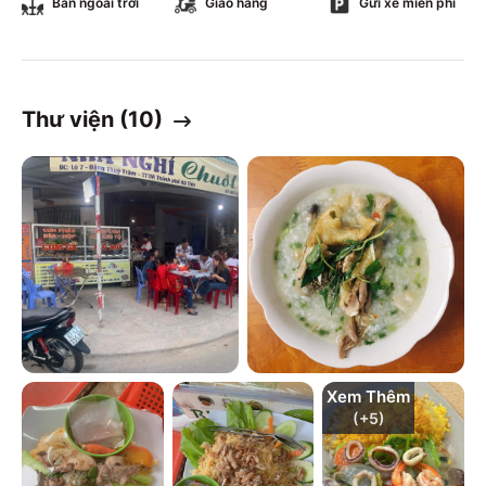
Bàn ngoài trời
Giao hàng
Gửi xe miễn phí
Thư viện (
10
)
Xem Thêm
(+
5
)