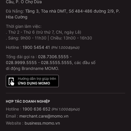
Cầu, P. Ô Chợ Dừa
Đà Nẵng
:
Tầng 3, Tòa nhà DMT, Số 484-486 đường 2/9, P.
Hòa Cường
Thời gian làm việc:
.
Thứ 2 - Thứ 6 (trừ thứ 7, CN, ngày Lễ)
.
Sáng: 9h00 - 11h30 | Chiều: 13h00 - 16h30
Hotline :
1900 5454 41
(Phí 1.000đ/phút)
Tổng đài gọi ra :
028.7306.5555
-
028.9999.5555
-
028.5555.5555
, các đầu số
di động Brandname MOMO.
Hướng dẫn trợ giúp trên
ỨNG DỤNG MOMO
HỢP TÁC DOANH NGHIỆP
Hotline :
1900 636 652
(Phí 1.000đ/phút)
Email :
merchant.care@momo.vn
Website :
business.momo.vn