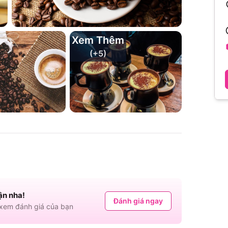
Xem Thêm
(+
5
)
ận nha!
Đánh giá ngay
em đánh giá của bạn