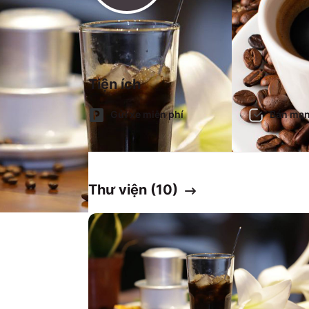
Tiện ích
Gửi xe miễn phí
Bán man
Thư viện (
10
)