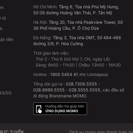
Hồ Chí Minh
:
Tầng 6, Tòa nhà Phú Mỹ Hưng,
im
Số 08 đường Hoàng Văn Thái, P. Tân Mỹ
 tô
Hà Nội
:
Tầng 20, Tòa nhà Peakview Tower, Số
36 Phố Hoàng Cầu, P. Ô Chợ Dừa
ch
Đà Nẵng
:
Tầng 3, Tòa nhà DMT, Số 484-486
ận tiền
đường 2/9, P. Hòa Cường
Thời gian làm việc:
.
Thứ 2 - Thứ 6 (trừ thứ 7, CN, ngày Lễ)
p
.
Sáng: 9h00 - 11h30 | Chiều: 13h00 - 16h30
Hotline :
1900 5454 41
(Phí 1.000đ/phút)
Tổng đài gọi ra :
028.7306.5555
-
028.9999.5555
-
028.5555.5555
, các đầu số
4G/5G
di động Brandname MOMO.
Hướng dẫn trợ giúp trên
ỨNG DỤNG MOMO
TRỰC TUYẾN
Dịch vụ trung gian thanh toán