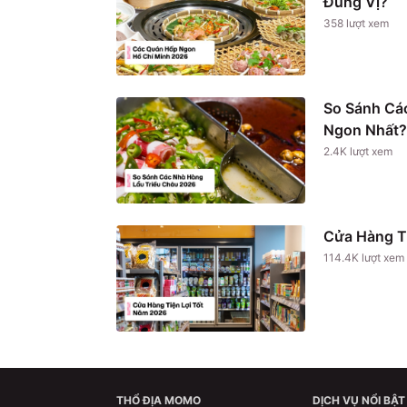
Đúng Vị?
358
lượt xem
So Sánh Cá
Ngon Nhất?
2.4K
lượt xem
Cửa Hàng T
114.4K
lượt xem
THỔ ĐỊA MOMO
DỊCH VỤ NỔI BẬT