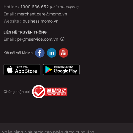
Hotline :
1900 636 652
(Phí 1.000đ/phút)
Email :
merchant.care@momo.vn
Website :
business.momo.vn
LIÊN HỆ TRUYỀN THÔNG
Email :
pr@mservice.com.vn
Kết nối với MoMo
Chứng nhận bởi
 do Ngân hàng Nhà nước cấp phép được cung ứng