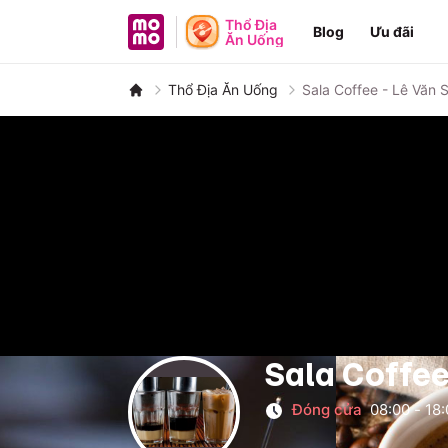
MoMo - Ứng dụng tài chính
Thổ Địa
Blog
Ưu đãi
Ăn Uống
Thổ Địa Ăn Uống
Sala Coffee - Lê Văn 
Sala Coffee
Đóng cửa
08:00
-
18: