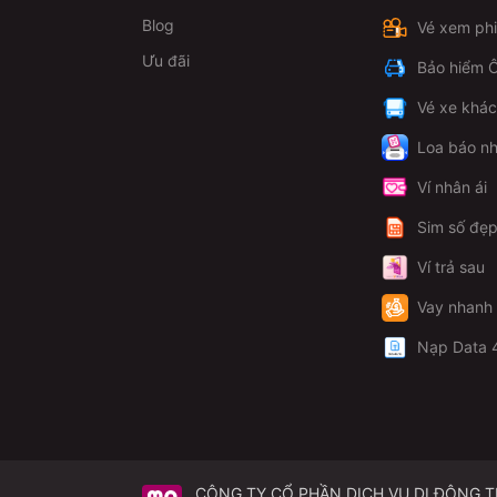
Blog
Vé xem ph
Ưu đãi
Bảo hiểm Ô
Vé xe khá
Loa báo nh
Ví nhân ái
Sim số đẹ
Ví trả sau
Vay nhanh
Nạp Data 
CÔNG TY CỔ PHẦN DỊCH VỤ DI ĐỘNG 