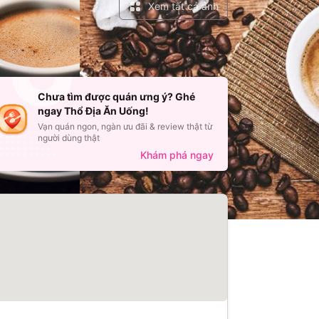
Xem tất cả ảnh
Chưa tìm được quán ưng ý? Ghé
ngay Thổ Địa Ăn Uống!
Vạn quán ngon, ngàn ưu đãi & review thật từ
người dùng thật
Khám phá ngay