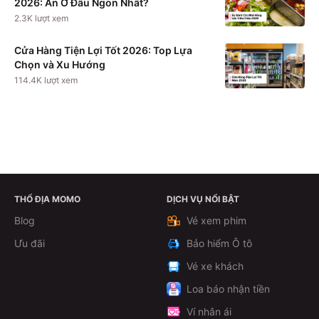
2026: Ăn Ở Đâu Ngon Nhất?
2.3K
lượt xem
Cửa Hàng Tiện Lợi Tốt 2026: Top Lựa
Chọn và Xu Hướng
114.4K
lượt xem
THỔ ĐỊA MOMO
DỊCH VỤ NỔI BẬT
Xem chi tiết
Blog
Vé xem phim
Ưu đãi
Bảo hiểm Ô tô
Vé xe khách
Loa báo nhận tiền
Ví nhân ái