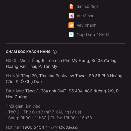
Sim số đẹp
Ví trả sau
Vay nhanh
Nạp Data 4G/5G
CHĂM SÓC KHÁCH HÀNG
Hồ Chí Minh
:
Tầng 6, Tòa nhà Phú Mỹ Hưng, Số 08 đường
Hoàng Văn Thái, P. Tân Mỹ
Hà Nội
:
Tầng 20, Tòa nhà Peakview Tower, Số 36 Phố Hoàng
Cầu, P. Ô Chợ Dừa
Đà Nẵng
:
Tầng 3, Tòa nhà DMT, Số 484-486 đường 2/9, P.
Hòa Cường
Thời gian làm việc:
.
Thứ 2 - Thứ 6 (trừ thứ 7, CN, ngày Lễ)
.
Sáng: 9h00 - 11h30 | Chiều: 13h00 - 16h30
Hotline :
1900 5454 41
(Phí 1.000đ/phút)