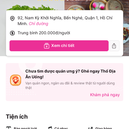
92, Nam Kỳ Khởi Nghĩa, Bến Nghé, Quận 1, Hồ Chí
Minh
.
Chỉ đường
Trung bình
200.000đ/người
Xem chi tiết
Chưa tìm được quán ưng ý? Ghé ngay Thổ Địa
Ăn Uống!
Vạn quán ngon, ngàn ưu đãi & review thật từ người dùng
thật
Khám phá ngay
Tiện ích
Bàn ngoài trời
Có nhạc
Giao hàng