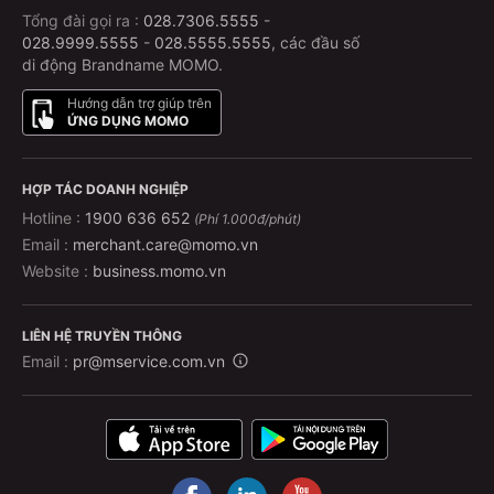
Tổng đài gọi ra :
028.7306.5555
-
028.9999.5555
-
028.5555.5555
, các đầu số
di động Brandname MOMO.
Hướng dẫn trợ giúp trên
ỨNG DỤNG MOMO
HỢP TÁC DOANH NGHIỆP
Hotline :
1900 636 652
(Phí 1.000đ/phút)
Email :
merchant.care@momo.vn
Website :
business.momo.vn
LIÊN HỆ TRUYỀN THÔNG
Email :
pr@mservice.com.vn