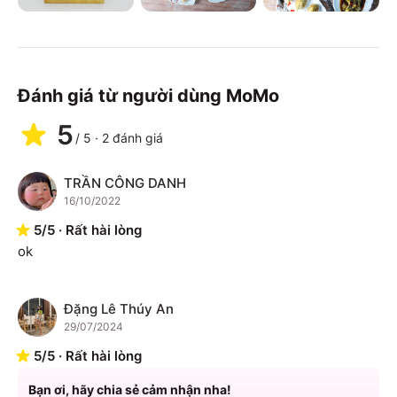
Đánh giá từ người dùng MoMo
5
/
5
·
2
đánh giá
TRẦN CÔNG DANH
T
16/10/2022
5
/
5
·
Rất hài lòng
ok
Đặng Lê Thúy An
Đ
29/07/2024
5
/
5
·
Rất hài lòng
Bạn ơi, hãy chia sẻ cảm nhận nha!