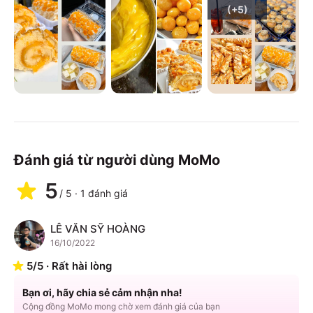
(+
5
)
Đánh giá từ người dùng MoMo
5
/
5
·
1
đánh giá
LÊ VĂN SỸ HOÀNG
L
16/10/2022
5
/
5
·
Rất hài lòng
Bạn ơi, hãy chia sẻ cảm nhận nha!
Cộng đồng MoMo mong chờ xem đánh giá của bạn