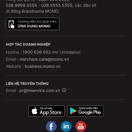
028.9999.5555
-
028.5555.5555
, các đầu số
di động Brandname MOMO.
Hướng dẫn trợ giúp trên
ỨNG DỤNG MOMO
HỢP TÁC DOANH NGHIỆP
Hotline :
1900 636 652
(Phí 1.000đ/phút)
Email :
merchant.care@momo.vn
Website :
business.momo.vn
LIÊN HỆ TRUYỀN THÔNG
Email :
pr@mservice.com.vn