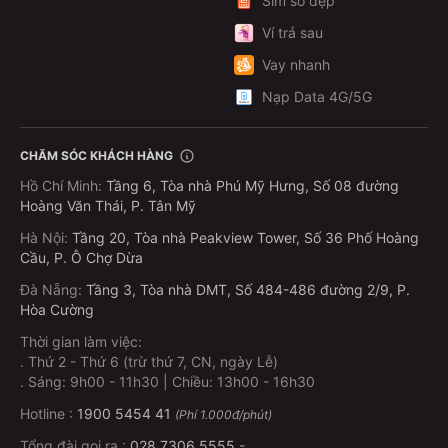
Sim số đẹp
Ví trả sau
Vay nhanh
Nạp Data 4G/5G
CHĂM SÓC KHÁCH HÀNG
Hồ Chí Minh
:
Tầng 6, Tòa nhà Phú Mỹ Hưng, Số 08 đường
Hoàng Văn Thái, P. Tân Mỹ
Hà Nội
:
Tầng 20, Tòa nhà Peakview Tower, Số 36 Phố Hoàng
Cầu, P. Ô Chợ Dừa
Đà Nẵng
:
Tầng 3, Tòa nhà DMT, Số 484-486 đường 2/9, P.
Hòa Cường
Thời gian làm việc:
.
Thứ 2 - Thứ 6 (trừ thứ 7, CN, ngày Lễ)
.
Sáng: 9h00 - 11h30 | Chiều: 13h00 - 16h30
Hotline :
1900 5454 41
(Phí 1.000đ/phút)
Tổng đài gọi ra :
028.7306.5555
-