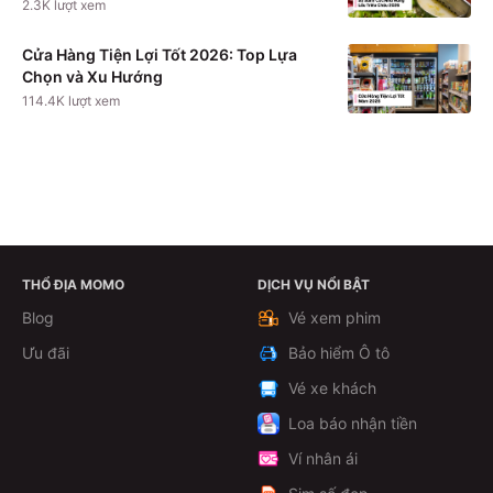
2.3K
lượt xem
Cửa Hàng Tiện Lợi Tốt 2026: Top Lựa
Chọn và Xu Hướng
114.4K
lượt xem
THỔ ĐỊA MOMO
DỊCH VỤ NỔI BẬT
Xem chi tiết
Blog
Vé xem phim
Ưu đãi
Bảo hiểm Ô tô
Vé xe khách
Loa báo nhận tiền
Ví nhân ái