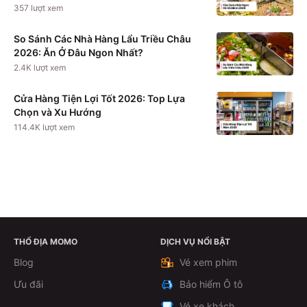
357
lượt xem
So Sánh Các Nhà Hàng Lẩu Triều Châu
2026: Ăn Ở Đâu Ngon Nhất?
2.4K
lượt xem
Cửa Hàng Tiện Lợi Tốt 2026: Top Lựa
Chọn và Xu Hướng
114.4K
lượt xem
THỔ ĐỊA MOMO
DỊCH VỤ NỔI BẬT
Theo dõi
Blog
Vé xem phim
Ưu đãi
Bảo hiểm Ô tô
Vé xe khách