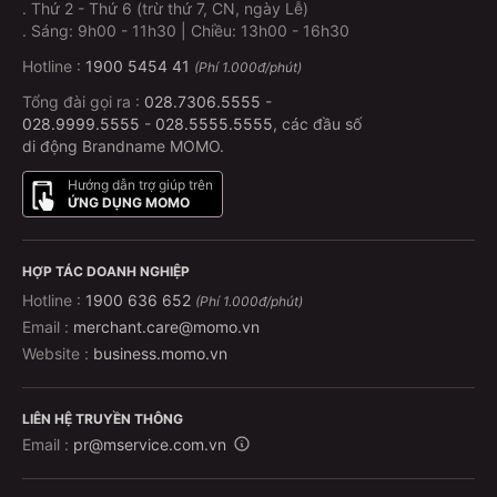
.
Thứ 2 - Thứ 6 (trừ thứ 7, CN, ngày Lễ)
.
Sáng: 9h00 - 11h30 | Chiều: 13h00 - 16h30
Hotline :
1900 5454 41
(Phí 1.000đ/phút)
Tổng đài gọi ra :
028.7306.5555
-
028.9999.5555
-
028.5555.5555
, các đầu số
di động Brandname MOMO.
Hướng dẫn trợ giúp trên
ỨNG DỤNG MOMO
HỢP TÁC DOANH NGHIỆP
Hotline :
1900 636 652
(Phí 1.000đ/phút)
Email :
merchant.care@momo.vn
Website :
business.momo.vn
LIÊN HỆ TRUYỀN THÔNG
Email :
pr@mservice.com.vn