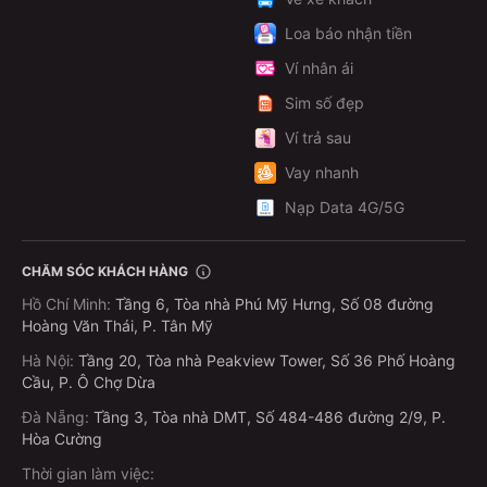
Loa báo nhận tiền
Ví nhân ái
Sim số đẹp
Ví trả sau
Vay nhanh
Nạp Data 4G/5G
CHĂM SÓC KHÁCH HÀNG
Hồ Chí Minh
:
Tầng 6, Tòa nhà Phú Mỹ Hưng, Số 08 đường
Hoàng Văn Thái, P. Tân Mỹ
Hà Nội
:
Tầng 20, Tòa nhà Peakview Tower, Số 36 Phố Hoàng
Cầu, P. Ô Chợ Dừa
Đà Nẵng
:
Tầng 3, Tòa nhà DMT, Số 484-486 đường 2/9, P.
Hòa Cường
Thời gian làm việc: