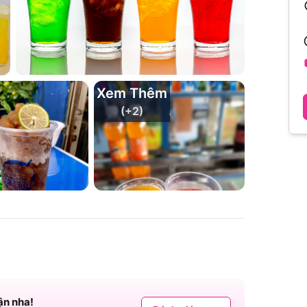
Xem Thêm
(+
2
)
ận nha!