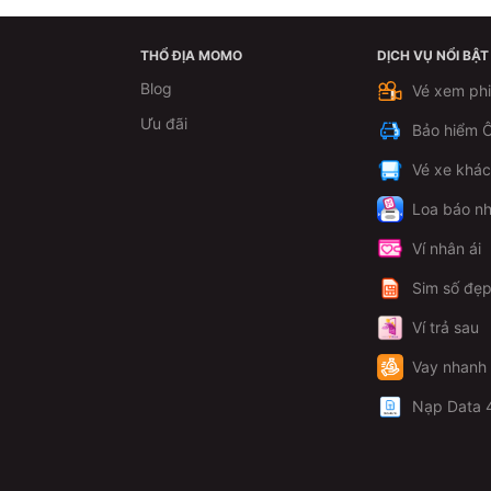
THỔ ĐỊA MOMO
DỊCH VỤ NỔI BẬT
Blog
Vé xem ph
Ưu đãi
Bảo hiểm Ô
Vé xe khá
Loa báo nh
Ví nhân ái
Sim số đẹ
Ví trả sau
Vay nhanh
Nạp Data 