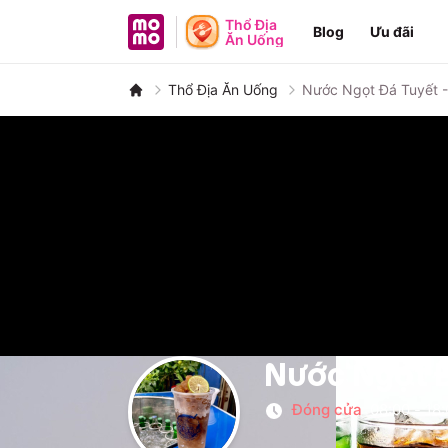
MoMo - Ứng dụng tài chính
Thổ Địa
Blog
Ưu đãi
Ăn Uống
Thổ Địa Ăn Uống
Nước Ngọt Đá Tuyết 
Nước Ngọt 
Đóng cửa
08:00
-
18: