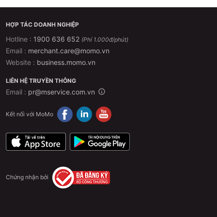
HỢP TÁC DOANH NGHIỆP
Hotline :
1900 636 652
(Phí 1.000đ/phút)
Email :
merchant.care@momo.vn
Website :
business.momo.vn
LIÊN HỆ TRUYỀN THÔNG
Email :
pr@mservice.com.vn
Kết nối với MoMo
Chứng nhận bởi