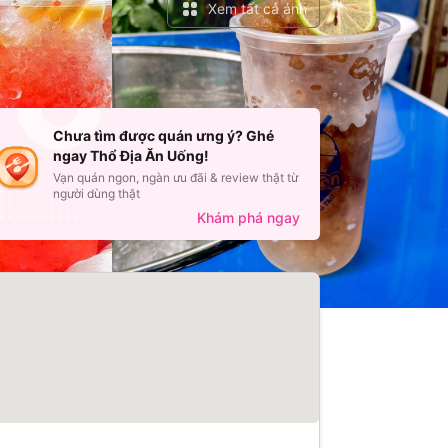
Xem tất cả ảnh
Chưa tìm được quán ưng ý? Ghé
ngay Thổ Địa Ăn Uống!
Vạn quán ngon, ngàn ưu đãi & review thật từ
người dùng thật
Khám phá ngay