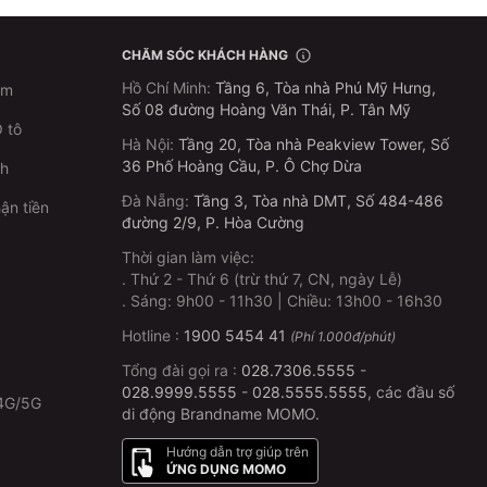
CHĂM SÓC KHÁCH HÀNG
Hồ Chí Minh
:
Tầng 6, Tòa nhà Phú Mỹ Hưng,
im
Số 08 đường Hoàng Văn Thái, P. Tân Mỹ
 tô
Hà Nội
:
Tầng 20, Tòa nhà Peakview Tower, Số
36 Phố Hoàng Cầu, P. Ô Chợ Dừa
ch
Đà Nẵng
:
Tầng 3, Tòa nhà DMT, Số 484-486
ận tiền
đường 2/9, P. Hòa Cường
Thời gian làm việc:
.
Thứ 2 - Thứ 6 (trừ thứ 7, CN, ngày Lễ)
p
.
Sáng: 9h00 - 11h30 | Chiều: 13h00 - 16h30
Hotline :
1900 5454 41
(Phí 1.000đ/phút)
Tổng đài gọi ra :
028.7306.5555
-
028.9999.5555
-
028.5555.5555
, các đầu số
4G/5G
di động Brandname MOMO.
Hướng dẫn trợ giúp trên
ỨNG DỤNG MOMO