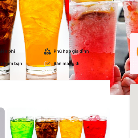
iễn phí
Phù hợp gia đình
 nhóm bạn
Bán mang đi