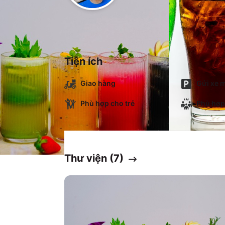
Tiện ích
Giao hàng
Gửi xe m
Phù hợp cho trẻ
Phù hợp
Thư viện (
7
)