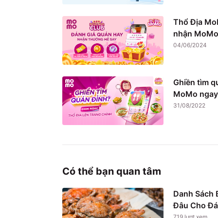
Thổ Địa Mo
nhận MoMo 
04/06/2024
Ghiền tìm q
MoMo ngay
31/08/2022
Có thể bạn quan tâm
Danh Sách B
Đâu Cho Đá
719
lượt xem