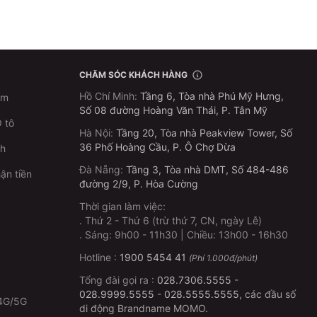
CHĂM SÓC KHÁCH HÀNG
Hồ Chí Minh
:
Tầng 6, Tòa nhà Phú Mỹ Hưng,
im
Số 08 đường Hoàng Văn Thái, P. Tân Mỹ
 tô
Hà Nội
:
Tầng 20, Tòa nhà Peakview Tower, Số
36 Phố Hoàng Cầu, P. Ô Chợ Dừa
ch
Đà Nẵng
:
Tầng 3, Tòa nhà DMT, Số 484-486
ận tiền
đường 2/9, P. Hòa Cường
Thời gian làm việc:
.
Thứ 2 - Thứ 6 (trừ thứ 7, CN, ngày Lễ)
p
.
Sáng: 9h00 - 11h30 | Chiều: 13h00 - 16h30
Hotline :
1900 5454 41
(Phí 1.000đ/phút)
Tổng đài gọi ra :
028.7306.5555
-
028.9999.5555
-
028.5555.5555
, các đầu số
4G/5G
di động Brandname MOMO.