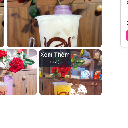
Xem Thêm
(+
4
)