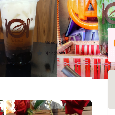
 em
Mở cửa 24/7
a
Dịp đặc biệt
 gia đình