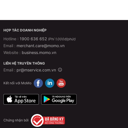
HỢP TÁC DOANH NGHIỆP
Hotline :
1900 636 652
(Phí 1.000đ/phút)
Email :
merchant.care@momo.vn
Website :
business.momo.vn
LIÊN HỆ TRUYỀN THÔNG
Email :
pr@mservice.com.vn
Kết nối với MoMo
Chứng nhận bởi