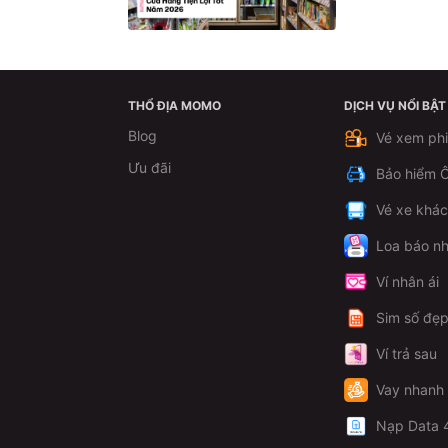
THỔ ĐỊA MOMO
DỊCH VỤ NỔI BẬT
Blog
Vé xem ph
Ưu đãi
Bảo hiểm Ô
Vé xe khá
Loa báo nh
Ví nhân ái
Sim số đẹ
Ví trả sau
Vay nhanh
Nạp Data 