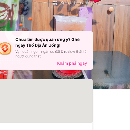
Xem tất cả ảnh
Chưa tìm được quán ưng ý? Ghé
ngay Thổ Địa Ăn Uống!
Vạn quán ngon, ngàn ưu đãi & review thật từ
người dùng thật
Khám phá ngay