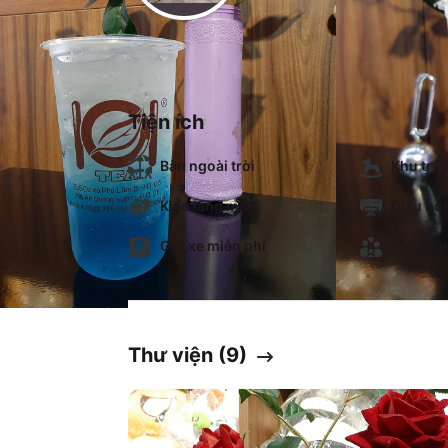
Tiện ích
Bàn ngoài trời
Khu trẻ
Kiểu lãng mạn
Điều hò
Gửi xe miễn phí
Phù hợp
Thư viện (
9
)