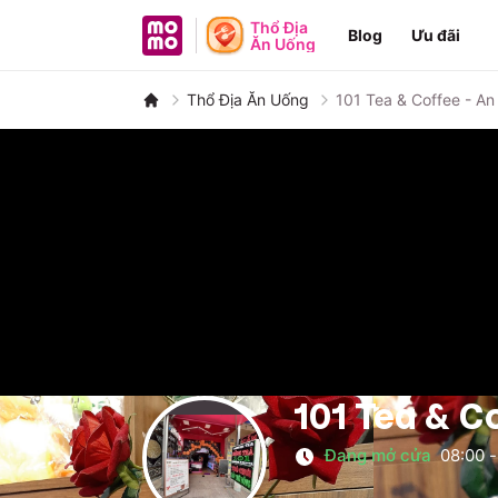
MoMo - Ứng dụng tài chính
Thổ Địa
Blog
Ưu đãi
Ăn Uống
Thổ Địa Ăn Uống
101 Tea & Coffee - A
101 Tea & C
Đang mở cửa
08:00
-