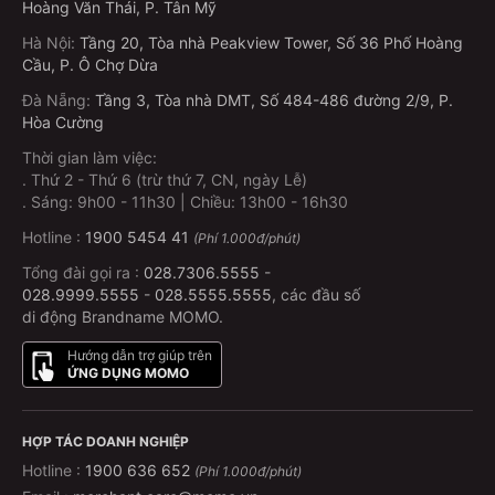
Hoàng Văn Thái, P. Tân Mỹ
Hà Nội
:
Tầng 20, Tòa nhà Peakview Tower, Số 36 Phố Hoàng
Cầu, P. Ô Chợ Dừa
Đà Nẵng
:
Tầng 3, Tòa nhà DMT, Số 484-486 đường 2/9, P.
Hòa Cường
Thời gian làm việc:
.
Thứ 2 - Thứ 6 (trừ thứ 7, CN, ngày Lễ)
.
Sáng: 9h00 - 11h30 | Chiều: 13h00 - 16h30
Hotline :
1900 5454 41
(Phí 1.000đ/phút)
Tổng đài gọi ra :
028.7306.5555
-
028.9999.5555
-
028.5555.5555
, các đầu số
di động Brandname MOMO.
Hướng dẫn trợ giúp trên
ỨNG DỤNG MOMO
HỢP TÁC DOANH NGHIỆP
Hotline :
1900 636 652
(Phí 1.000đ/phút)