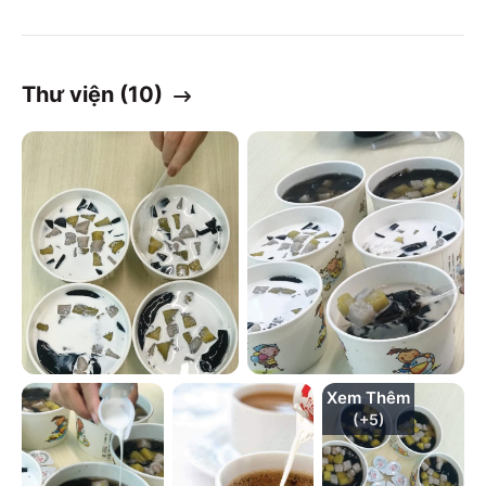
Thư viện (
10
)
Xem Thêm
(+
5
)