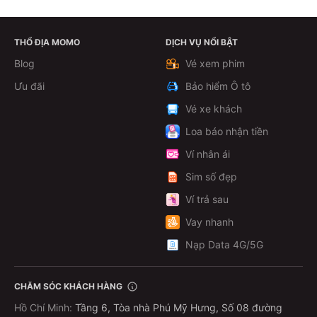
THỔ ĐỊA MOMO
DỊCH VỤ NỔI BẬT
Xem chi tiết
Blog
Vé xem phim
Ưu đãi
Bảo hiểm Ô tô
Vé xe khách
Loa báo nhận tiền
Ví nhân ái
Sim số đẹp
Ví trả sau
Vay nhanh
Nạp Data 4G/5G
CHĂM SÓC KHÁCH HÀNG
Hồ Chí Minh
:
Tầng 6, Tòa nhà Phú Mỹ Hưng, Số 08 đường