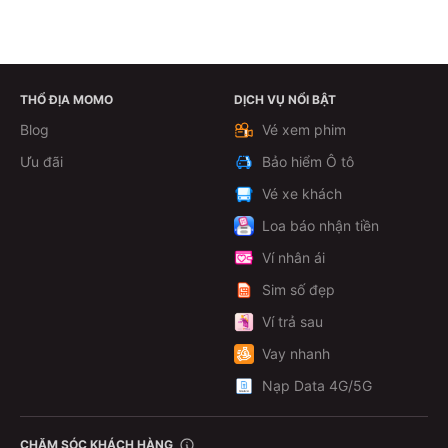
THỔ ĐỊA MOMO
DỊCH VỤ NỔI BẬT
Xem chi tiết
Blog
Vé xem phim
Ưu đãi
Bảo hiểm Ô tô
Vé xe khách
Loa báo nhận tiền
Ví nhân ái
Sim số đẹp
Ví trả sau
Vay nhanh
Nạp Data 4G/5G
CHĂM SÓC KHÁCH HÀNG