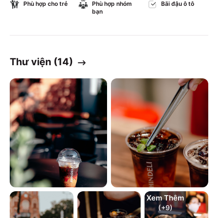
Phù hợp cho trẻ
Phù hợp nhóm
Bãi đậu ô tô
bạn
Thư viện (
14
)
Xem Thêm
(+
9
)