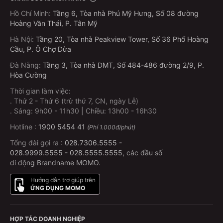
Hồ Chí Minh
:
Tầng 6, Tòa nhà Phú Mỹ Hưng, Số 08 đường
Hoàng Văn Thái, P. Tân Mỹ
Hà Nội
:
Tầng 20, Tòa nhà Peakview Tower, Số 36 Phố Hoàng
Cầu, P. Ô Chợ Dừa
Đà Nẵng
:
Tầng 3, Tòa nhà DMT, Số 484-486 đường 2/9, P.
Hòa Cường
Thời gian làm việc:
.
Thứ 2 - Thứ 6 (trừ thứ 7, CN, ngày Lễ)
.
Sáng: 9h00 - 11h30 | Chiều: 13h00 - 16h30
Hotline :
1900 5454 41
(Phí 1.000đ/phút)
Tổng đài gọi ra :
028.7306.5555
-
028.9999.5555
-
028.5555.5555
, các đầu số
di động Brandname MOMO.
Hướng dẫn trợ giúp trên
ỨNG DỤNG MOMO
HỢP TÁC DOANH NGHIỆP