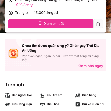
Chỉ đường
Trung bình
45.000đ/nguời
Xem chi tiết
Chưa tìm được quán ưng ý? Ghé ngay Thổ Địa
Ăn Uống!
Vạn quán ngon, ngàn ưu đãi & review thật từ người dùng
thật
Khám phá ngay
Tiện ích
Bàn ngoài trời
Khu trẻ em
Giao hàng
Kiểu lãng mạn
Điều hòa
Gửi xe miễn phí