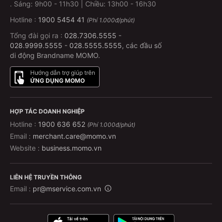
.
Sáng: 9h00 - 11h30 | Chiều: 13h00 - 16h30
Hotline :
1900 5454 41
(Phí 1.000đ/phút)
Tổng đài gọi ra :
028.7306.5555
-
028.9999.5555
-
028.5555.5555
, các đầu số
di động Brandname MOMO.
Hướng dẫn trợ giúp trên
ỨNG DỤNG MOMO
HỢP TÁC DOANH NGHIỆP
Hotline :
1900 636 652
(Phí 1.000đ/phút)
Email :
merchant.care@momo.vn
Website :
business.momo.vn
LIÊN HỆ TRUYỀN THÔNG
Email :
pr@mservice.com.vn