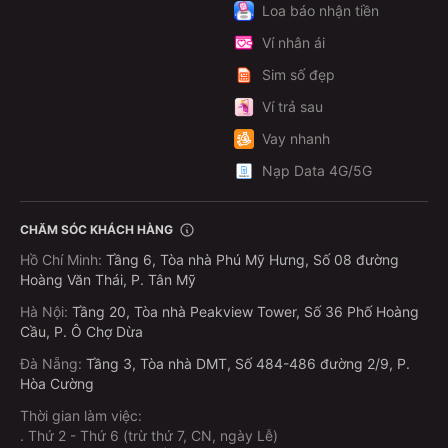
Loa báo nhận tiền
Ví nhân ái
Sim số đẹp
Ví trả sau
Vay nhanh
Nạp Data 4G/5G
CHĂM SÓC KHÁCH HÀNG
Hồ Chí Minh
:
Tầng 6, Tòa nhà Phú Mỹ Hưng, Số 08 đường
Hoàng Văn Thái, P. Tân Mỹ
Hà Nội
:
Tầng 20, Tòa nhà Peakview Tower, Số 36 Phố Hoàng
Cầu, P. Ô Chợ Dừa
Đà Nẵng
:
Tầng 3, Tòa nhà DMT, Số 484-486 đường 2/9, P.
Hòa Cường
Thời gian làm việc:
.
Thứ 2 - Thứ 6 (trừ thứ 7, CN, ngày Lễ)