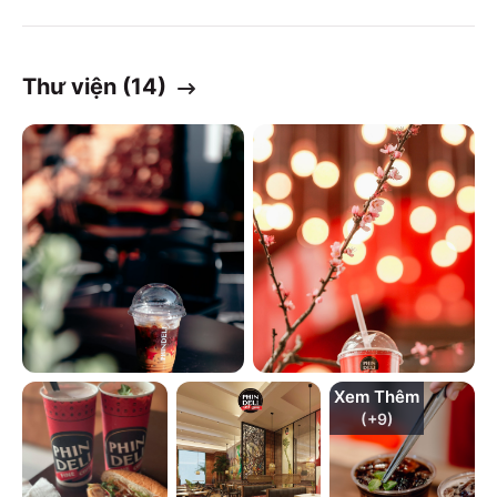
Thư viện (
14
)
Xem Thêm
(+
9
)