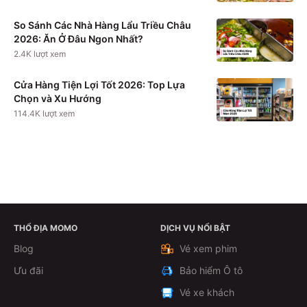
So Sánh Các Nhà Hàng Lẩu Triều Châu
2026: Ăn Ở Đâu Ngon Nhất?
2.4K
lượt xem
Cửa Hàng Tiện Lợi Tốt 2026: Top Lựa
Chọn và Xu Hướng
114.4K
lượt xem
THỔ ĐỊA MOMO
DỊCH VỤ NỔI BẬT
Xem chi tiết
Blog
Vé xem phim
Ưu đãi
Bảo hiểm Ô tô
Vé xe khách