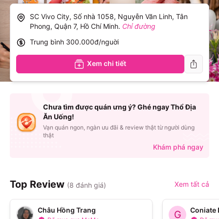
SC Vivo City, Số nhà 1058, Nguyễn Văn Linh, Tân
Phong, Quận 7, Hồ Chí Minh
.
Chỉ đường
Trung bình
300.000đ/nguời
Xem chi tiết
Chưa tìm được quán ưng ý? Ghé ngay Thổ Địa
Ăn Uống!
Vạn quán ngon, ngàn ưu đãi & review thật từ người dùng
thật
Khám phá ngay
Top Review
Xem tất cả
(
8
đánh giá)
Châu Hồng Trang
Coniate
G