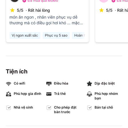
Đã mua qua MoMo
Đã mu
5
/
5
·
Rất hài lòng
5
/
5
·
Rất h
món ăn ngon , nhân viên phục vụ dễ
thương mà có điều gọi hơi khó … mặc
dù các bạn có chia khu vực để serves
Vị ngon xuất sắc
Phục vụ 5 sao
Hoàn hảo với mức giá
Lên món
Tiện ích
Có wifi
Điều hòa
Dịp đặc biệt
Phù hợp gia đình
Trả thẻ
Phù hợp nhóm
bạn
Nhà vệ sinh
Cho phép đặt
Bán tại chỗ
bàn trước