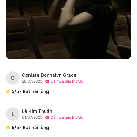
Coniate Donnalyn Grace
C
28/07/2025
Đã mua qua MoMo
5
/
5
·
Rất hài lòng
Lê Kim Thuận
L
01/07/2025
Đã mua qua MoMo
5
/
5
·
Rất hài lòng