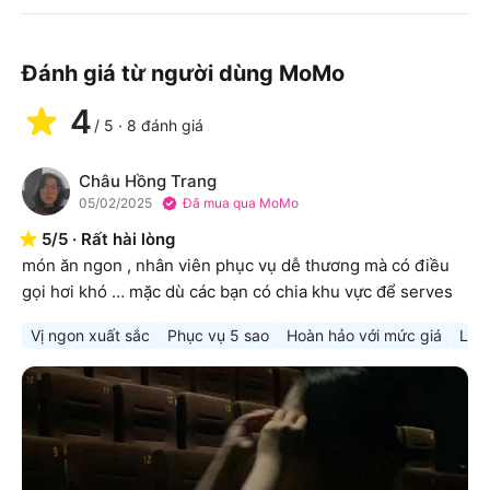
Đánh giá từ người dùng MoMo
4
/
5
·
8
đánh giá
Châu Hồng Trang
C
05/02/2025
Đã mua qua MoMo
5
/
5
·
Rất hài lòng
món ăn ngon , nhân viên phục vụ dễ thương mà có điều 
gọi hơi khó … mặc dù các bạn có chia khu vực để serves
Vị ngon xuất sắc
Phục vụ 5 sao
Hoàn hảo với mức giá
Lên