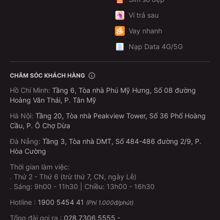
Ví trả sau
Vay nhanh
Nạp Data 4G/5G
CHĂM SÓC KHÁCH HÀNG
Hồ Chí Minh
:
Tầng 6, Tòa nhà Phú Mỹ Hưng, Số 08 đường
Hoàng Văn Thái, P. Tân Mỹ
Hà Nội
:
Tầng 20, Tòa nhà Peakview Tower, Số 36 Phố Hoàng
Cầu, P. Ô Chợ Dừa
Đà Nẵng
:
Tầng 3, Tòa nhà DMT, Số 484-486 đường 2/9, P.
Hòa Cường
Thời gian làm việc:
.
Thứ 2 - Thứ 6 (trừ thứ 7, CN, ngày Lễ)
.
Sáng: 9h00 - 11h30 | Chiều: 13h00 - 16h30
Hotline :
1900 5454 41
(Phí 1.000đ/phút)
Tổng đài gọi ra :
028.7306.5555
-