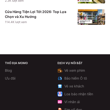
2.3K
lượt xem
Cửa Hàng Tiện Lợi Tốt 2026: Top Lựa
Chọn và Xu Hướng
114.4K
lượt xem
THỔ ĐỊA MOMO
DỊCH VỤ NỔI BẬT
Xem chi tiết
Blog
Vé xem phim
Ưu đãi
Bảo hiểm Ô tô
Vé xe khách
Loa báo nhận tiền
Ví nhân ái
Sim số đẹp