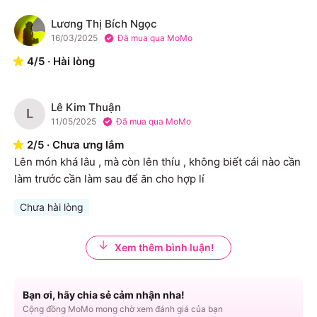
Lương Thị Bích Ngọc
L
16/03/2025
Đã mua qua MoMo
4
/
5
·
Hài lòng
Lê Kim Thuận
L
11/05/2025
Đã mua qua MoMo
2
/
5
·
Chưa ưng lắm
Lên món khá lâu , mà còn lên thíu , không biết cái nào cần 
làm trước cần làm sau để ăn cho hợp lí
Chưa hài lòng
Xem thêm bình luận!
Bạn ơi, hãy chia sẻ cảm nhận nha!
Cộng đồng MoMo mong chờ xem đánh giá của bạn