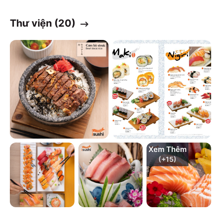
Thư viện (
20
)
Xem Thêm
(+
15
)