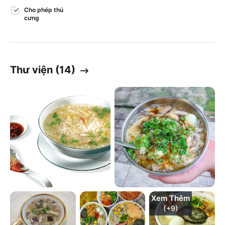
Cho phép thú
cưng
Thư viện (
14
)
Xem Thêm
(+
9
)