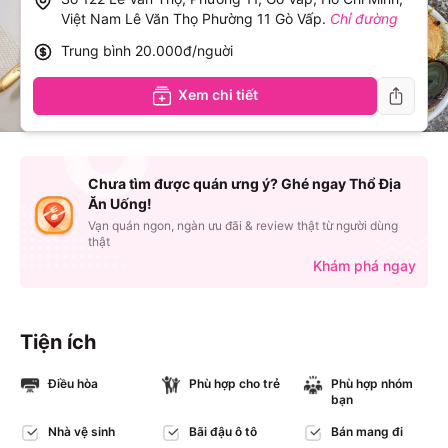
Việt Nam Lê Văn Thọ Phường 11 Gò Vấp
.
Chỉ đường
Trung bình
20.000đ/nguời
Xem chi tiết
Chưa tìm được quán ưng ý? Ghé ngay Thổ Địa
Ăn Uống!
Vạn quán ngon, ngàn ưu đãi & review thật từ người dùng
thật
Khám phá ngay
Tiện ích
Điều hòa
Phù hợp cho trẻ
Phù hợp nhóm
bạn
Nhà vệ sinh
Bãi đậu ô tô
Bán mang đi