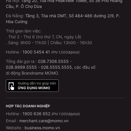
Hà Nội
:
Tầng 20, Tòa nhà Peakview Tower, Số 36 Phố Hoàng
Cầu, P. Ô Chợ Dừa
Đà Nẵng
:
Tầng 3, Tòa nhà DMT, Số 484-486 đường 2/9, P.
Hòa Cường
Thời gian làm việc:
.
Thứ 2 - Thứ 6 (trừ thứ 7, CN, ngày Lễ)
.
Sáng: 9h00 - 11h30 | Chiều: 13h00 - 16h30
Hotline :
1900 5454 41
(Phí 1.000đ/phút)
Tổng đài gọi ra :
028.7306.5555
-
028.9999.5555
-
028.5555.5555
, các đầu số
di động Brandname MOMO.
Hướng dẫn trợ giúp trên
ỨNG DỤNG MOMO
HỢP TÁC DOANH NGHIỆP
Hotline :
1900 636 652
(Phí 1.000đ/phút)
Email :
merchant.care@momo.vn
Website :
business.momo.vn