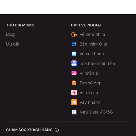
THỔ ĐỊA MOMO
DỊCH VỤ NỔI BẬT
Xem chi tiết
Blog
Vé xem phim
Ưu đãi
Bảo hiểm Ô tô
Vé xe khách
Loa báo nhận tiền
Ví nhân ái
Sim số đẹp
Ví trả sau
Vay nhanh
Nạp Data 4G/5G
CHĂM SÓC KHÁCH HÀNG