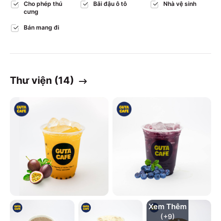
Cho phép thú
Bãi đậu ô tô
Nhà vệ sinh
cưng
Bán mang đi
Thư viện (
14
)
Xem Thêm
(+
9
)