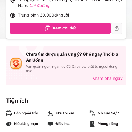
Nam
.
Chỉ đường
Trung bình
30.000đ/nguời
Xem chi tiết
Chưa tìm được quán ưng ý? Ghé ngay Thổ Địa
Ăn Uống!
Vạn quán ngon, ngàn ưu đãi & review thật từ người dùng
thật
Khám phá ngay
Tiện ích
Bàn ngoài trời
Khu trẻ em
Mở cửa 24/7
Kiểu lãng mạn
Điều hòa
Phòng riêng