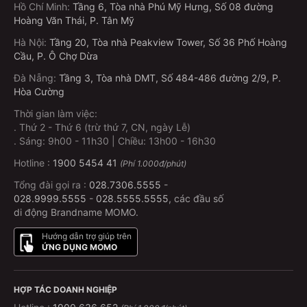
Hồ Chí Minh
:
Tầng 6, Tòa nhà Phú Mỹ Hưng, Số 08 đường
Hoàng Văn Thái, P. Tân Mỹ
Hà Nội
:
Tầng 20, Tòa nhà Peakview Tower, Số 36 Phố Hoàng
Cầu, P. Ô Chợ Dừa
Đà Nẵng
:
Tầng 3, Tòa nhà DMT, Số 484-486 đường 2/9, P.
Hòa Cường
Thời gian làm việc:
.
Thứ 2 - Thứ 6 (trừ thứ 7, CN, ngày Lễ)
.
Sáng: 9h00 - 11h30 | Chiều: 13h00 - 16h30
Hotline :
1900 5454 41
(Phí 1.000đ/phút)
Tổng đài gọi ra :
028.7306.5555
-
028.9999.5555
-
028.5555.5555
, các đầu số
di động Brandname MOMO.
Hướng dẫn trợ giúp trên
ỨNG DỤNG MOMO
HỢP TÁC DOANH NGHIỆP