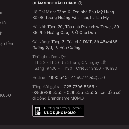
CHĂM SÓC KHÁCH HÀNG
Hồ Chí Minh
:
Tầng 6, Tòa nhà Phú Mỹ Hưng,
im
Số 08 đường Hoàng Văn Thái, P. Tân Mỹ
 tô
Hà Nội
:
Tầng 20, Tòa nhà Peakview Tower, Số
36 Phố Hoàng Cầu, P. Ô Chợ Dừa
ch
Đà Nẵng
:
Tầng 3, Tòa nhà DMT, Số 484-486
ận tiền
đường 2/9, P. Hòa Cường
Thời gian làm việc:
.
Thứ 2 - Thứ 6 (trừ thứ 7, CN, ngày Lễ)
p
.
Sáng: 9h00 - 11h30 | Chiều: 13h00 - 16h30
Hotline :
1900 5454 41
(Phí 1.000đ/phút)
Tổng đài gọi ra :
028.7306.5555
-
028.9999.5555
-
028.5555.5555
, các đầu số
4G/5G
di động Brandname MOMO.
Hướng dẫn trợ giúp trên
ỨNG DỤNG MOMO