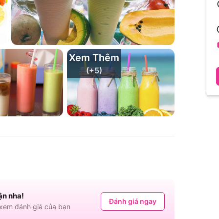
Xem Thêm
(+
5
)
ận nha!
Đánh giá ngay
em đánh giá của bạn