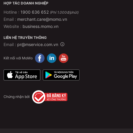
HỢP TÁC DOANH NGHIỆP
Hotline :
1900 636 652
(Phí 1.000đ/phút)
Email :
merchant.care@momo.vn
Website :
business.momo.vn
LIÊN HỆ TRUYỀN THÔNG
Email :
pr@mservice.com.vn
Kết nối với MoMo
Chứng nhận bởi