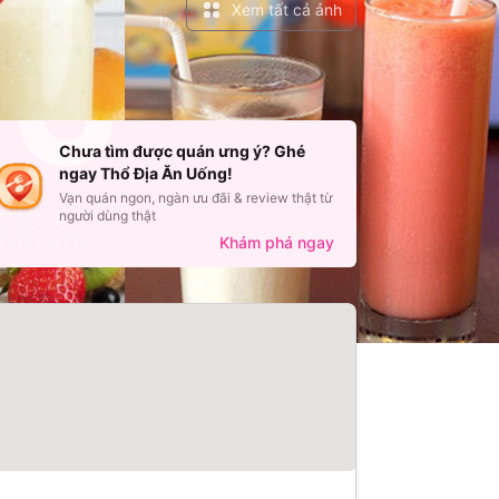
Xem tất cả ảnh
Chưa tìm được quán ưng ý? Ghé
ngay Thổ Địa Ăn Uống!
Vạn quán ngon, ngàn ưu đãi & review thật từ
người dùng thật
Khám phá ngay