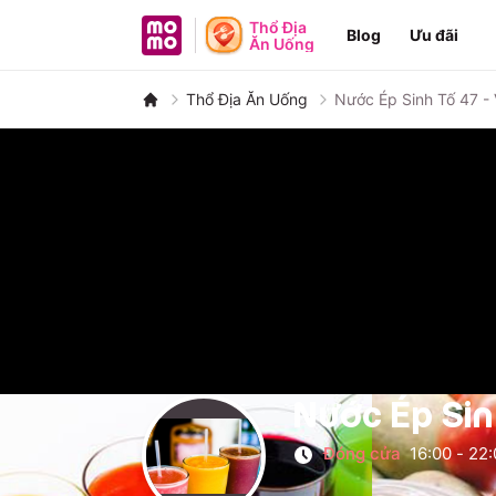
MoMo - Ứng dụng tài chính
Thổ Địa
Blog
Ưu đãi
Ăn Uống
Thổ Địa Ăn Uống
Nước Ép Sinh Tố 47 -
Nước Ép Sin
Đóng cửa
16:00
-
22: