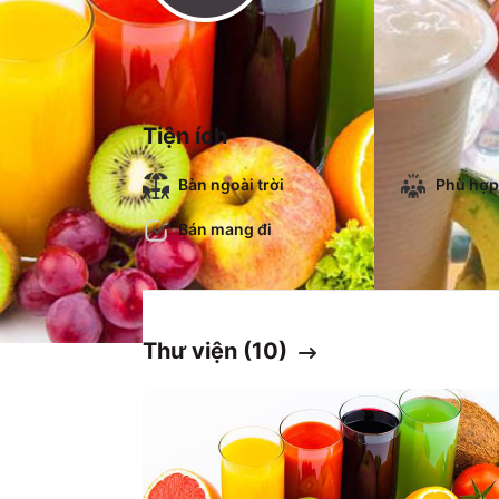
Tiện ích
Bàn ngoài trời
Phù hợp
Bán mang đi
Thư viện (
10
)