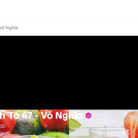
 Võ Nghĩa
h Tố 47 - Võ Nghĩa
00