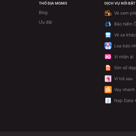
THỔ ĐỊA MOMO
DỊCH VỤ NỔI BẬT
Blog
Vé xem ph
Ưu đãi
Bảo hiểm Ô
Vé xe khá
Loa báo nh
Ví nhân ái
Sim số đẹ
Ví trả sau
Vay nhanh
Nạp Data 