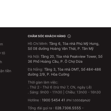
CHĂM SÓC KHÁCH HÀNG
Hồ Chí Minh
:
Tầng 6, Tòa nhà Phú Mỹ Hưng,
im
Số 08 đường Hoàng Văn Thái, P. Tân Mỹ
 tô
Hà Nội
:
Tầng 20, Tòa nhà Peakview Tower, Số
36 Phố Hoàng Cầu, P. Ô Chợ Dừa
ch
Đà Nẵng
:
Tầng 3, Tòa nhà DMT, Số 484-486
ận tiền
đường 2/9, P. Hòa Cường
Thời gian làm việc:
.
Thứ 2 - Thứ 6 (trừ thứ 7, CN, ngày Lễ)
p
.
Sáng: 9h00 - 11h30 | Chiều: 13h00 - 16h30
Hotline :
1900 5454 41
(Phí 1.000đ/phút)
Tổng đài gọi ra :
028.7306.5555
-