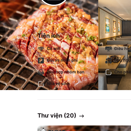
Tiện ích
Có wifi
Điều hò
Gửi xe miễn phí
Phù hợp
Phù hợp nhóm bạn
Cho phé
Nhà vệ sinh
Thư viện (
20
)