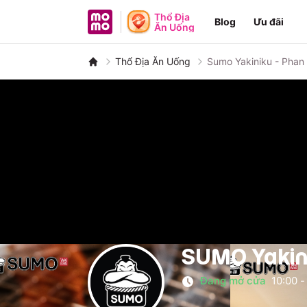
MoMo - Ứng dụng tài chính
Thổ Địa
Blog
Ưu đãi
Ăn Uống
Thổ Địa Ăn Uống
Sumo Yakiniku - Phan 
SUMO Yakini
Đang mở cửa
10:00
-