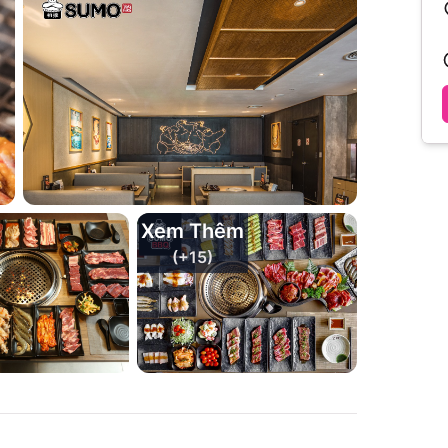
Xem Thêm
(+
15
)