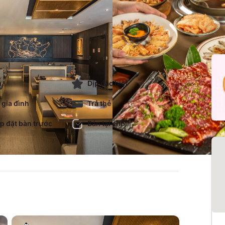
a
Dịp đặc biệt
 gia đình
Trả thẻ
p đặt bàn trước
Bán tại chỗ