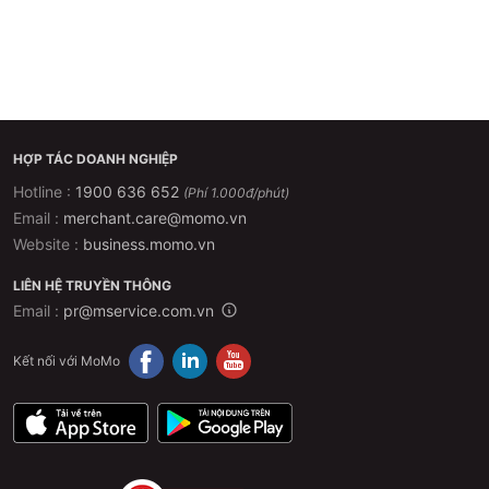
HỢP TÁC DOANH NGHIỆP
Hotline :
1900 636 652
(Phí 1.000đ/phút)
Email :
merchant.care@momo.vn
Website :
business.momo.vn
LIÊN HỆ TRUYỀN THÔNG
Email :
pr@mservice.com.vn
Kết nối với MoMo