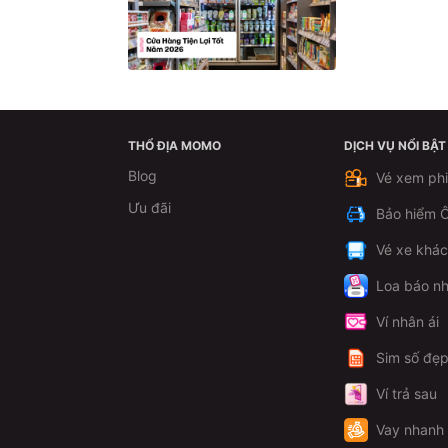
THỔ ĐỊA MOMO
DỊCH VỤ NỔI BẬT
Blog
Vé xem ph
Ưu đãi
Bảo hiểm Ô
Vé xe khá
Loa báo nh
Ví nhân ái
Sim số đẹ
Ví trả sau
Vay nhanh