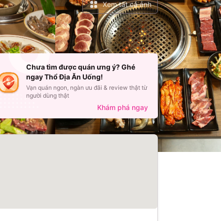
Xem tất cả ảnh
Chưa tìm được quán ưng ý? Ghé
ngay Thổ Địa Ăn Uống!
Vạn quán ngon, ngàn ưu đãi & review thật từ
người dùng thật
Khám phá ngay