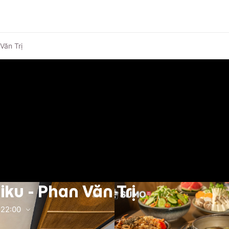
Văn Trị
ku - Phan Văn Trị
22:00