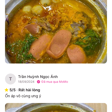
Trần Huỳnh Ngọc Ánh
T
18/09/2024
Đã mua qua MoMo
5
/
5
·
Rất hài lòng
Ổn áp vô cùng ưng ý