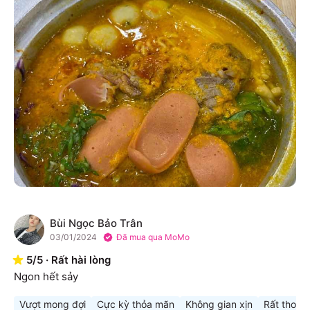
Bùi Ngọc Bảo Trân
B
03/01/2024
Đã mua qua MoMo
5
/
5
·
Rất hài lòng
Ngon hết sảy
Vượt mong đợi
Cực kỳ thỏa mãn
Không gian xịn
Rất thoải 