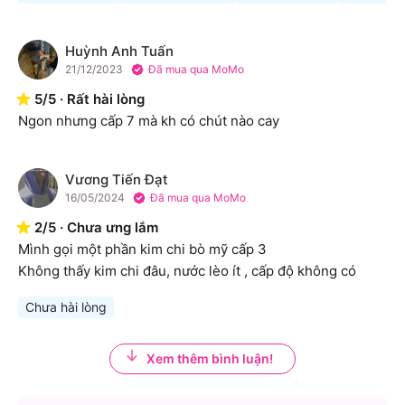
Huỳnh Anh Tuấn
H
21/12/2023
Đã mua qua MoMo
5
/
5
·
Rất hài lòng
Ngon nhưng cấp 7 mà kh có chút nào cay
Vương Tiến Đạt
V
16/05/2024
Đã mua qua MoMo
2
/
5
·
Chưa ưng lắm
Mình gọi một phần kim chi bò mỹ cấp 3 

Không thấy kim chi đâu, nước lèo ít , cấp độ không có
Chưa hài lòng
Xem thêm bình luận!