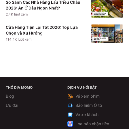
So Sánh Các Nhà Hàng Lẩu Triều Châu
2026: Ăn Ở Đâu Ngon Nhất?
2.4K
lượt xem
Cửa Hàng Tiện Lợi Tốt 2026: Top Lựa
Chọn và Xu Hướng
114.4K
lượt xem
THỔ ĐỊA MOMO
DỊCH VỤ NỔI BẬT
Xem chi tiết
Blog
Vé xem phim
Ưu đãi
Bảo hiểm Ô tô
Vé xe khách
Loa báo nhận tiền