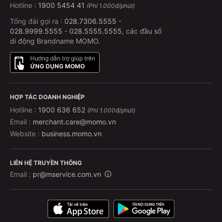
Hotline :
1900 5454 41
(Phí 1.000đ/phút)
Tổng đài gọi ra :
028.7306.5555
-
028.9999.5555
-
028.5555.5555
, các đầu số
di động Brandname MOMO.
Hướng dẫn trợ giúp trên
ỨNG DỤNG MOMO
HỢP TÁC DOANH NGHIỆP
Hotline :
1900 636 652
(Phí 1.000đ/phút)
Email :
merchant.care@momo.vn
Website :
business.momo.vn
LIÊN HỆ TRUYỀN THÔNG
Email :
pr@mservice.com.vn