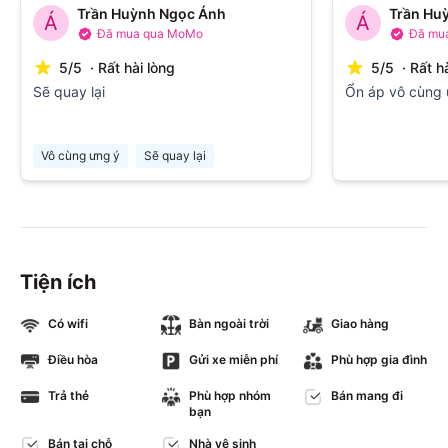
Trần Huỳnh Ngọc Ánh
Trần Hu
Á
Á
Đã mua qua MoMo
Đã mu
5
/
5
·
Rất hài lòng
5
/
5
·
Rất h
Sẽ quay lại
Ổn áp vô cùng 
Vô cùng ưng ý
Sẽ quay lại
Tiện ích
Có wifi
Bàn ngoài trời
Giao hàng
Điều hòa
Gửi xe miễn phí
Phù hợp gia đình
Trả thẻ
Phù hợp nhóm
Bán mang đi
bạn
Bán tại chỗ
Nhà vệ sinh