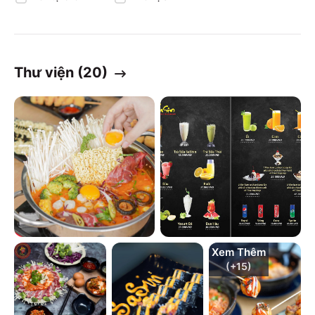
Thư viện (
20
)
Xem Thêm
(+
15
)