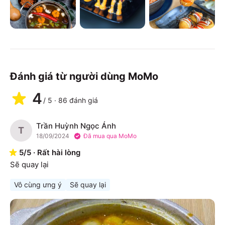
Đánh giá từ người dùng MoMo
4
/
5
·
86
đánh giá
Trần Huỳnh Ngọc Ánh
T
18/09/2024
Đã mua qua MoMo
5
/
5
·
Rất hài lòng
Sẽ quay lại
Vô cùng ưng ý
Sẽ quay lại