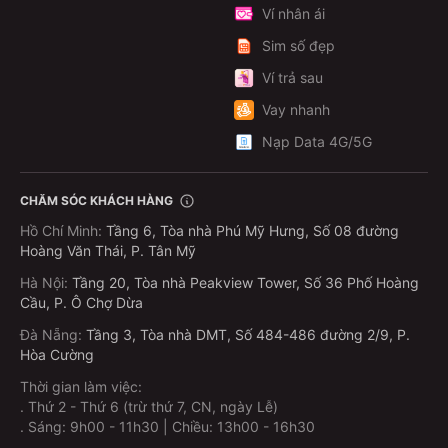
Ví nhân ái
Sim số đẹp
Ví trả sau
Vay nhanh
Nạp Data 4G/5G
CHĂM SÓC KHÁCH HÀNG
Hồ Chí Minh
:
Tầng 6, Tòa nhà Phú Mỹ Hưng, Số 08 đường
Hoàng Văn Thái, P. Tân Mỹ
Hà Nội
:
Tầng 20, Tòa nhà Peakview Tower, Số 36 Phố Hoàng
Cầu, P. Ô Chợ Dừa
Đà Nẵng
:
Tầng 3, Tòa nhà DMT, Số 484-486 đường 2/9, P.
Hòa Cường
Thời gian làm việc:
.
Thứ 2 - Thứ 6 (trừ thứ 7, CN, ngày Lễ)
.
Sáng: 9h00 - 11h30 | Chiều: 13h00 - 16h30