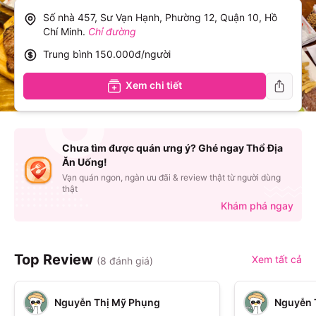
Số nhà 457, Sư Vạn Hạnh, Phường 12, Quận 10, Hồ
Chí Minh
.
Chỉ đường
Trung bình
150.000đ/người
Xem chi tiết
Chưa tìm được quán ưng ý? Ghé ngay Thổ Địa
Ăn Uống!
Vạn quán ngon, ngàn ưu đãi & review thật từ người dùng
thật
Khám phá ngay
Top Review
Xem tất cả
(
8
đánh giá)
Nguyễn Thị Mỹ Phụng
Nguyễn 