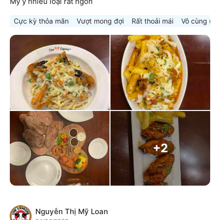
Mỳ ý nhiều loại rất ngon
Cực kỳ thỏa mãn
Vượt mong đợi
Rất thoải mái
Vô cùng ưn
+
2
Nguyễn Thị Mỹ Loan
N