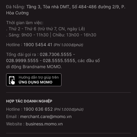
Đà Nẵng
:
Tầng 3, Tòa nhà DMT, Số 484-486 đường 2/9, P.
Hòa Cường
Thời gian làm việc:
.
Thứ 2 - Thứ 6 (trừ thứ 7, CN, ngày Lễ)
.
Sáng: 9h00 - 11h30 | Chiều: 13h00 - 16h30
Hotline :
1900 5454 41
(Phí 1.000đ/phút)
Tổng đài gọi ra :
028.7306.5555
-
028.9999.5555
-
028.5555.5555
, các đầu số
di động Brandname MOMO.
Hướng dẫn trợ giúp trên
ỨNG DỤNG MOMO
HỢP TÁC DOANH NGHIỆP
Hotline :
1900 636 652
(Phí 1.000đ/phút)
Email :
merchant.care@momo.vn
Website :
business.momo.vn