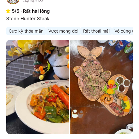
24/06/2023
5
/
5
·
Rất hài lòng
Stone Hunter Steak
Cực kỳ thỏa mãn
Vượt mong đợi
Rất thoải mái
Vô cùng ưn