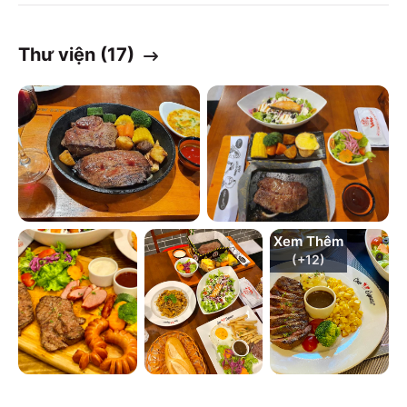
Thư viện (
17
)
Xem Thêm
(+
12
)