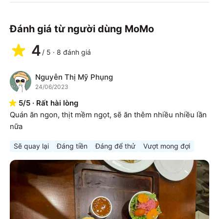
Đánh giá từ người dùng MoMo
4
/
5
·
8
đánh giá
Nguyễn Thị Mỹ Phụng
N
24/06/2023
5
/
5
·
Rất hài lòng
Quán ăn ngon, thịt mềm ngọt, sẽ ăn thêm nhiều nhiều lần 
nữa
Sẽ quay lại
Đáng tiền
Đáng để thử
Vượt mong đợi