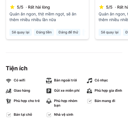
5
/
5
·
Rất hài lòng
5
/
5
·
Rất h
Quán ăn ngon, thịt mềm ngọt, sẽ ăn
Quán ăn ngon, 
thêm nhiều nhiều lần nữa
thêm nhiều nhiề
Sẽ quay lại
Đáng tiền
Đáng để thử
Vượt mong đợi
Sẽ quay lại
Đ
Tiện ích
Có wifi
Bàn ngoài trời
Có nhạc
Giao hàng
Gửi xe miễn phí
Phù hợp gia đình
Phù hợp cho trẻ
Phù hợp nhóm
Bán mang đi
bạn
Bán tại chỗ
Nhà vệ sinh