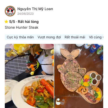
Nguyễn Thị Mỹ Loan
N
24/06/2023
5
/
5
·
Rất hài lòng
Stone Hunter Steak
Cực kỳ thỏa mãn
Vượt mong đợi
Rất thoải mái
Vô cùng ưn