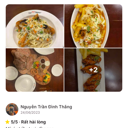
+
2
Nguyễn Trần Đình Thắng
N
24/06/2023
5
/
5
·
Rất hài lòng