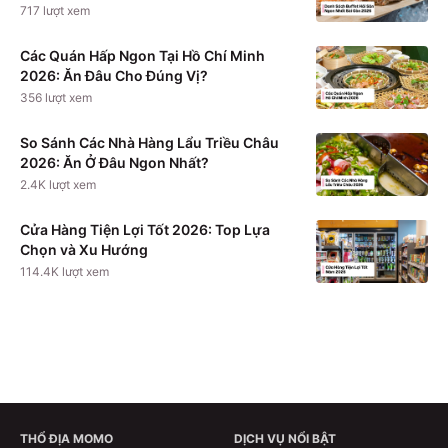
717
lượt xem
Các Quán Hấp Ngon Tại Hồ Chí Minh
2026: Ăn Đâu Cho Đúng Vị?
356
lượt xem
So Sánh Các Nhà Hàng Lẩu Triều Châu
2026: Ăn Ở Đâu Ngon Nhất?
2.4K
lượt xem
Cửa Hàng Tiện Lợi Tốt 2026: Top Lựa
Chọn và Xu Hướng
114.4K
lượt xem
THỔ ĐỊA MOMO
DỊCH VỤ NỔI BẬT
Xem chi tiết