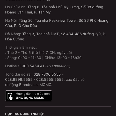
Hồ Chí Minh
:
Tầng 6, Tòa nhà Phú Mỹ Hưng, Số 08 đường
Hoàng Văn Thái, P. Tân Mỹ
Hà Nội
:
Tầng 20, Tòa nhà Peakview Tower, Số 36 Phố Hoàng
Cầu, P. Ô Chợ Dừa
Đà Nẵng
:
Tầng 3, Tòa nhà DMT, Số 484-486 đường 2/9, P.
Hòa Cường
Thời gian làm việc:
.
Thứ 2 - Thứ 6 (trừ thứ 7, CN, ngày Lễ)
.
Sáng: 9h00 - 11h30 | Chiều: 13h00 - 16h30
Hotline :
1900 5454 41
(Phí 1.000đ/phút)
Tổng đài gọi ra :
028.7306.5555
-
028.9999.5555
-
028.5555.5555
, các đầu số
di động Brandname MOMO.
Hướng dẫn trợ giúp trên
ỨNG DỤNG MOMO
HỢP TÁC DOANH NGHIỆP