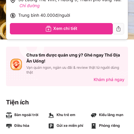
Chỉ đường
Trung bình
40.000đ/nguời
Xem chi tiết
Chưa tìm được quán ưng ý? Ghé ngay Thổ Địa
Ăn Uống!
Vạn quán ngon, ngàn ưu đãi & review thật từ người dùng
thật
Khám phá ngay
Tiện ích
Bàn ngoài trời
Khu trẻ em
Kiểu lãng mạn
Điều hòa
Gửi xe miễn phí
Phòng riêng