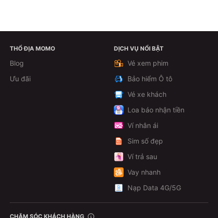
THỔ ĐỊA MOMO
DỊCH VỤ NỔI BẬT
Xem chi tiết
Blog
Vé xem phim
Ưu đãi
Bảo hiểm Ô tô
Vé xe khách
Loa báo nhận tiền
Ví nhân ái
Sim số đẹp
Ví trả sau
Vay nhanh
Nạp Data 4G/5G
CHĂM SÓC KHÁCH HÀNG