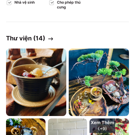
Nhà vệ sinh
Cho phép thú
cưng
Thư viện (
14
)
Xem Thêm
(+
9
)