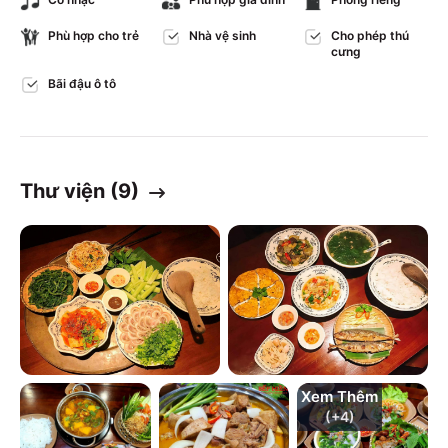
Phù hợp cho trẻ
Nhà vệ sinh
Cho phép thú
cưng
Bãi đậu ô tô
Thư viện (
9
)
Xem Thêm
(+
4
)