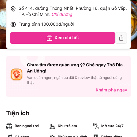
Số 414, đường Thống Nhất, Phường 16, quận Gò Vấp,
TP.Hồ Chí Minh
.
Chỉ đường
Trung bình
100.000đ/nguời
Xem chi tiết
Chưa tìm được quán ưng ý? Ghé ngay Thổ Địa
Ăn Uống!
Vạn quán ngon, ngàn ưu đãi & review thật từ người dùng
thật
Khám phá ngay
Tiện ích
Bàn ngoài trời
Khu trẻ em
Mở cửa 24/7
Có nhạc
Phù hợp gia đình
Phòng riêng