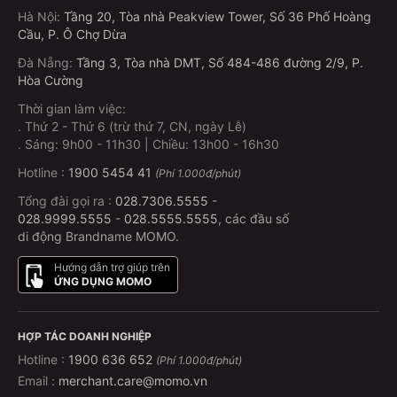
Hà Nội
:
Tầng 20, Tòa nhà Peakview Tower, Số 36 Phố Hoàng
Cầu, P. Ô Chợ Dừa
Đà Nẵng
:
Tầng 3, Tòa nhà DMT, Số 484-486 đường 2/9, P.
Hòa Cường
Thời gian làm việc:
.
Thứ 2 - Thứ 6 (trừ thứ 7, CN, ngày Lễ)
.
Sáng: 9h00 - 11h30 | Chiều: 13h00 - 16h30
Hotline :
1900 5454 41
(Phí 1.000đ/phút)
Tổng đài gọi ra :
028.7306.5555
-
028.9999.5555
-
028.5555.5555
, các đầu số
di động Brandname MOMO.
Hướng dẫn trợ giúp trên
ỨNG DỤNG MOMO
HỢP TÁC DOANH NGHIỆP
Hotline :
1900 636 652
(Phí 1.000đ/phút)
Email :
merchant.care@momo.vn