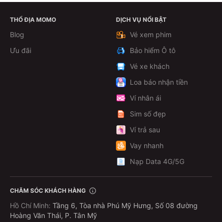
THỔ ĐỊA MOMO
DỊCH VỤ NỔI BẬT
Xem chi tiết
Blog
Vé xem phim
Ưu đãi
Bảo hiểm Ô tô
Vé xe khách
Loa báo nhận tiền
Ví nhân ái
Sim số đẹp
Ví trả sau
Vay nhanh
Nạp Data 4G/5G
CHĂM SÓC KHÁCH HÀNG
Hồ Chí Minh
:
Tầng 6, Tòa nhà Phú Mỹ Hưng, Số 08 đường
Hoàng Văn Thái, P. Tân Mỹ