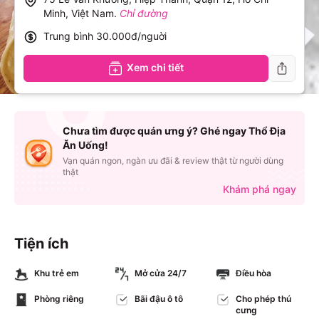
Minh, Việt Nam
.
Chỉ đường
Trung bình
30.000đ/nguời
Xem chi tiết
Chưa tìm được quán ưng ý? Ghé ngay Thổ Địa
Ăn Uống!
Vạn quán ngon, ngàn ưu đãi & review thật từ người dùng
thật
Khám phá ngay
Tiện ích
Khu trẻ em
Mở cửa 24/7
Điều hòa
Phòng riêng
Bãi đậu ô tô
Cho phép thú
cưng