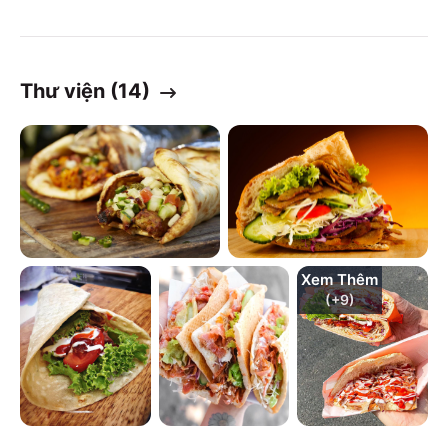
Thư viện (
14
)
Xem Thêm
(+
9
)