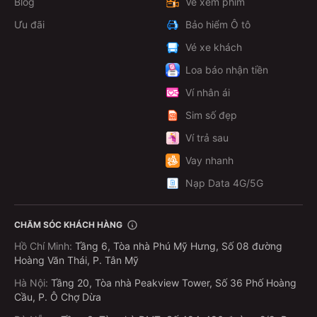
Blog
Vé xem phim
Ưu đãi
Bảo hiểm Ô tô
Vé xe khách
Loa báo nhận tiền
Ví nhân ái
Sim số đẹp
Ví trả sau
Vay nhanh
Nạp Data 4G/5G
CHĂM SÓC KHÁCH HÀNG
Hồ Chí Minh
:
Tầng 6, Tòa nhà Phú Mỹ Hưng, Số 08 đường
Hoàng Văn Thái, P. Tân Mỹ
Hà Nội
:
Tầng 20, Tòa nhà Peakview Tower, Số 36 Phố Hoàng
Cầu, P. Ô Chợ Dừa