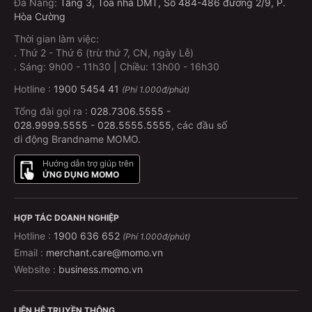
Đà Nẵng
:
Tầng 3, Tòa nhà DMT, Số 484-486 đường 2/9, P.
Hòa Cường
Thời gian làm việc:
.
Thứ 2 - Thứ 6 (trừ thứ 7, CN, ngày Lễ)
.
Sáng: 9h00 - 11h30 | Chiều: 13h00 - 16h30
Hotline :
1900 5454 41
(Phí 1.000đ/phút)
Tổng đài gọi ra :
028.7306.5555
-
028.9999.5555
-
028.5555.5555
, các đầu số
di động Brandname MOMO.
Hướng dẫn trợ giúp trên
ỨNG DỤNG MOMO
HỢP TÁC DOANH NGHIỆP
Hotline :
1900 636 652
(Phí 1.000đ/phút)
Email :
merchant.care@momo.vn
Website :
business.momo.vn
LIÊN HỆ TRUYỀN THÔNG