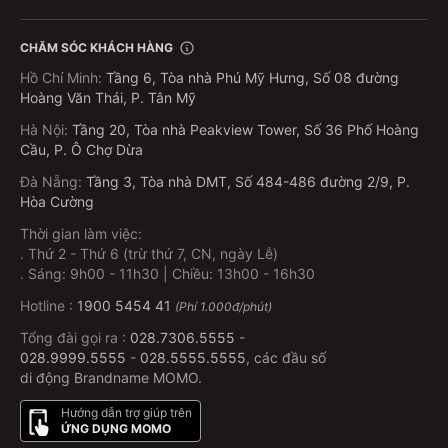
CHĂM SÓC KHÁCH HÀNG
Hồ Chí Minh
:
Tầng 6, Tòa nhà Phú Mỹ Hưng, Số 08 đường
Hoàng Văn Thái, P. Tân Mỹ
Hà Nội
:
Tầng 20, Tòa nhà Peakview Tower, Số 36 Phố Hoàng
Cầu, P. Ô Chợ Dừa
Đà Nẵng
:
Tầng 3, Tòa nhà DMT, Số 484-486 đường 2/9, P.
Hòa Cường
Thời gian làm việc:
.
Thứ 2 - Thứ 6 (trừ thứ 7, CN, ngày Lễ)
.
Sáng: 9h00 - 11h30 | Chiều: 13h00 - 16h30
Hotline :
1900 5454 41
(Phí 1.000đ/phút)
Tổng đài gọi ra :
028.7306.5555
-
028.9999.5555
-
028.5555.5555
, các đầu số
di động Brandname MOMO.
Hướng dẫn trợ giúp trên
ỨNG DỤNG MOMO