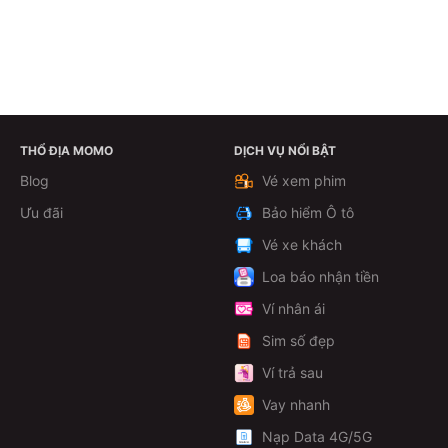
THỔ ĐỊA MOMO
DỊCH VỤ NỔI BẬT
Xem chi tiết
Blog
Vé xem phim
Ưu đãi
Bảo hiểm Ô tô
Vé xe khách
Loa báo nhận tiền
Ví nhân ái
Sim số đẹp
Ví trả sau
Vay nhanh
Nạp Data 4G/5G