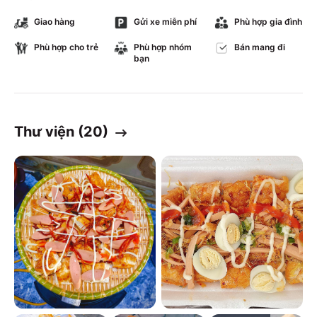
Giao hàng
Gửi xe miễn phí
Phù hợp gia đình
Phù hợp cho trẻ
Phù hợp nhóm
Bán mang đi
bạn
Thư viện (
20
)