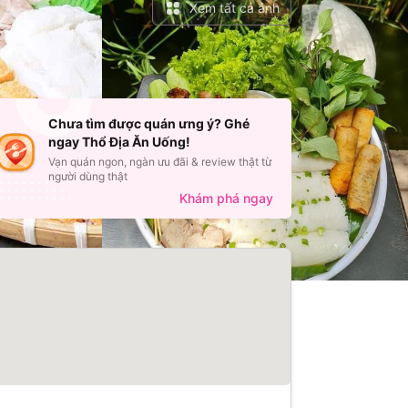
Xem tất cả ảnh
Chưa tìm được quán ưng ý? Ghé
ngay Thổ Địa Ăn Uống!
Vạn quán ngon, ngàn ưu đãi & review thật từ
người dùng thật
Khám phá ngay