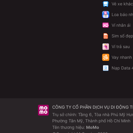
Vé xe khá
Loa báo nh
Ví nhân ái
Sim số đẹ
Ví trả sau
Vay nhanh
Nạp Data 
CÔNG TY CỔ PHẦN DỊCH VỤ DI ĐỘNG 
Trụ sở chính: Tầng 6, Tòa nhà Phú Mỹ Hư
Phường Tân Mỹ, Thành phố Hồ Chí Minh
Tên thương hiệu:
MoMo