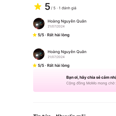
5
/
5
·
1
đánh giá
Hoàng Nguyễn Quân
H
21/07/2024
5
/
5
·
Rất hài lòng
Hoàng Nguyễn Quân
H
21/07/2024
5
/
5
·
Rất hài lòng
Bạn ơi, hãy chia sẻ cảm nh
Cộng đồng MoMo mong chờ x