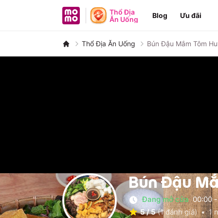
MoMo - Ứng dụng tài chính
Thổ Địa
Blog
Ưu đãi
Ăn Uống
Thổ Địa Ăn Uống
Bún Đậu Mắm Tôm Hu
Bún Đậu Mắ
Đang mở cửa
00:00
-
5
/
5
(
1
đánh giá)
•
1
n