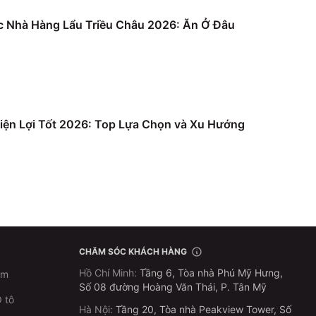
c Nhà Hàng Lẩu Triều Châu 2026: Ăn Ở Đâu
iện Lợi Tốt 2026: Top Lựa Chọn và Xu Hướng
CHĂM SÓC KHÁCH HÀNG
Hồ Chí Minh
:
Tầng 6, Tòa nhà Phú Mỹ Hưng,
im
Số 08 đường Hoàng Văn Thái, P. Tân Mỹ
 tô
Hà Nội
:
Tầng 20, Tòa nhà Peakview Tower, Số