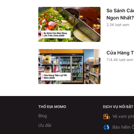
So Sánh Cá
Ngon Nhất?
2.3K
lượt xem
Cửa Hàng T
114.4K
lượt xem
THỔ ĐỊA MOMO
DỊCH VỤ NỔI BẬT
Blog
Vé xem ph
Ưu đãi
Bảo hiểm Ô