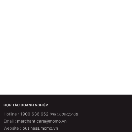
HỢP TÁC DOANH NGHIỆP
Hotline :
1900 636 652
(Phí 1.000đ/phút)
Email :
merchant.care@momo.vn
Website :
business.momo.vn