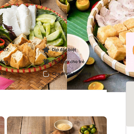
24/7
Dịp đặc biệt
iêng
Phù hợp cho trẻ
ô tô
Cho phép thú cưng