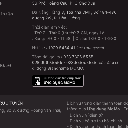
36 Phố Hoàng Cầu, P. Ô Chợ Dừa
ch
Đà Nẵng
:
Tầng 3, Tòa nhà DMT, Số 484-486
ận tiền
đường 2/9, P. Hòa Cường
Thời gian làm việc:
.
Thứ 2 - Thứ 6 (trừ thứ 7, CN, ngày Lễ)
p
.
Sáng: 9h00 - 11h30 | Chiều: 13h00 - 16h30
Hotline :
1900 5454 41
(Phí 1.000đ/phút)
Tổng đài gọi ra :
028.7306.5555
-
028.9999.5555
-
028.5555.5555
, các đầu số
4G/5G
di động Brandname MOMO.
Hướng dẫn trợ giúp trên
ỨNG DỤNG MOMO
TRỰC TUYẾN
Dịch vụ trung gian thanh toán
thông qua
Ứng dụng MoMo - Trợ 
ng, Số 8, đường Hoàng Văn Thái,
- Dịch vụ Ví điện tử
- Dịch vụ hỗ trợ thu hộ, chi hộ
- Dịch vụ cổng thanh toán điện t