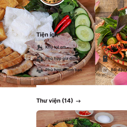
Tiện ích
Khu trẻ em
Mở cửa 
Phù hợp gia đình
Phòng r
Phù hợp nhóm bạn
Bãi đậu 
Thư viện (
14
)