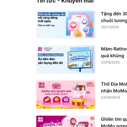
Tin tức - Khuyến mãi
Tặng đến 30
chuỗi tương
25/11/2025
Măm-Rathon
quà khủng
22/08/2025
Thổ Địa Mo
nhận MoMo 
04/06/2024
Ghiền tìm q
MoMo ngay