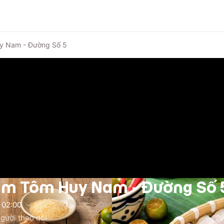
y Nam - Đường Số 5
m Tôm Huy Nam - Đường Số 
02:00
gười theo dõi