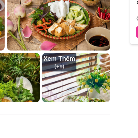
Xem Thêm
(+
9
)