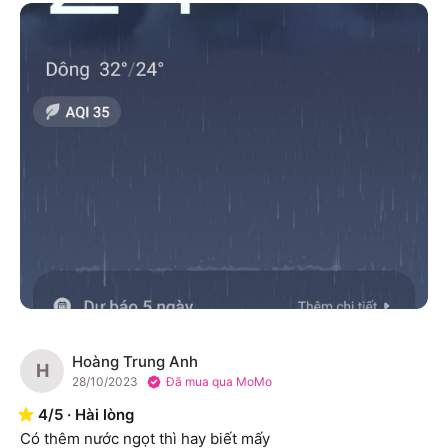
Hoàng Trung Anh
H
28/10/2023
Đã mua qua MoMo
4
/
5
·
Hài lòng
Có thêm nước ngọt thì hay biết mấy