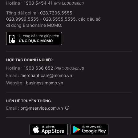
Hotline :
1900 5454 41
(Phí 1.000đ/phút)
Tổng đài gọi ra :
028.7306.5555
-
028.9999.5555
-
028.5555.5555
, các đầu số
di động Brandname MOMO.
Hướng dẫn trợ giúp trên
ỨNG DỤNG MOMO
HỢP TÁC DOANH NGHIỆP
Hotline :
1900 636 652
(Phí 1.000đ/phút)
Email :
merchant.care@momo.vn
Website :
business.momo.vn
LIÊN HỆ TRUYỀN THÔNG
Email :
pr@mservice.com.vn