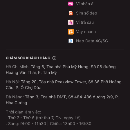
Ví nhân ái
Sim số đẹp
Ví trả sau
Vay nhanh
Nạp Data 4G/5G
CHĂM SÓC KHÁCH HÀNG
Hồ Chí Minh
:
Tầng 6, Tòa nhà Phú Mỹ Hưng, Số 08 đường
Hoàng Văn Thái, P. Tân Mỹ
Hà Nội
:
Tầng 20, Tòa nhà Peakview Tower, Số 36 Phố Hoàng
Cầu, P. Ô Chợ Dừa
Đà Nẵng
:
Tầng 3, Tòa nhà DMT, Số 484-486 đường 2/9, P.
Hòa Cường
Thời gian làm việc:
.
Thứ 2 - Thứ 6 (trừ thứ 7, CN, ngày Lễ)
.
Sáng: 9h00 - 11h30 | Chiều: 13h00 - 16h30