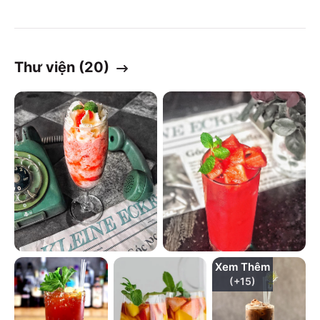
Thư viện (
20
)
Xem Thêm
(+
15
)