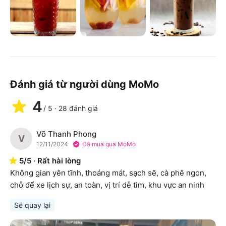
Đánh giá từ người dùng MoMo
4
/
5
·
28
đánh giá
Võ Thanh Phong
V
12/11/2024
Đã mua qua MoMo
5
/
5
·
Rất hài lòng
Không gian yên tĩnh, thoáng mát, sạch sẽ, cà phê ngon, 
chỗ để xe lịch sự, an toàn, vị trí dễ tìm, khu vực an ninh
Sẽ quay lại