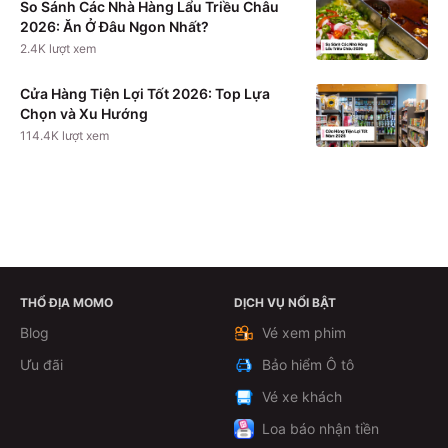
So Sánh Các Nhà Hàng Lẩu Triều Châu
2026: Ăn Ở Đâu Ngon Nhất?
2.4K
lượt xem
Cửa Hàng Tiện Lợi Tốt 2026: Top Lựa
Chọn và Xu Hướng
114.4K
lượt xem
THỔ ĐỊA MOMO
DỊCH VỤ NỔI BẬT
Theo dõi
Blog
Vé xem phim
Ưu đãi
Bảo hiểm Ô tô
Vé xe khách
Loa báo nhận tiền