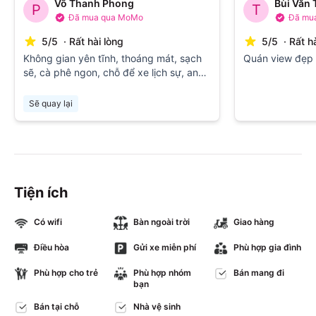
Võ Thanh Phong
Bùi Văn 
P
T
Đã mua qua MoMo
Đã mu
5
/
5
·
Rất hài lòng
5
/
5
·
Rất h
Không gian yên tĩnh, thoáng mát, sạch
Quán view đẹp
sẽ, cà phê ngon, chỗ để xe lịch sự, an
toàn, vị trí dễ tìm, khu vực an ninh
Sẽ quay lại
Tiện ích
Có wifi
Bàn ngoài trời
Giao hàng
Điều hòa
Gửi xe miễn phí
Phù hợp gia đình
Phù hợp cho trẻ
Phù hợp nhóm
Bán mang đi
bạn
Bán tại chỗ
Nhà vệ sinh