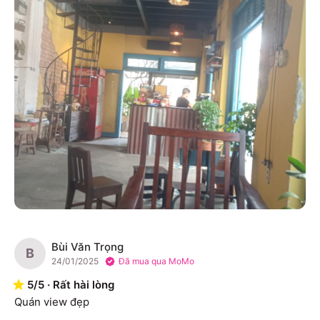
Bùi Văn Trọng
B
24/01/2025
Đã mua qua MoMo
5
/
5
·
Rất hài lòng
Quán view đẹp