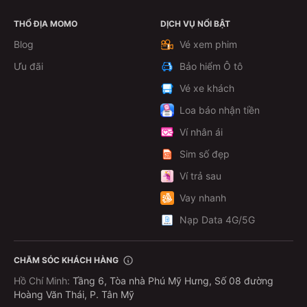
THỔ ĐỊA MOMO
DỊCH VỤ NỔI BẬT
Xem chi tiết
Blog
Vé xem phim
Ưu đãi
Bảo hiểm Ô tô
Vé xe khách
Loa báo nhận tiền
Ví nhân ái
Sim số đẹp
Ví trả sau
Vay nhanh
Nạp Data 4G/5G
CHĂM SÓC KHÁCH HÀNG
Hồ Chí Minh
:
Tầng 6, Tòa nhà Phú Mỹ Hưng, Số 08 đường
Hoàng Văn Thái, P. Tân Mỹ