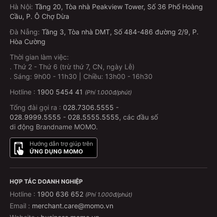
Hà Nội
:
Tầng 20, Tòa nhà Peakview Tower, Số 36 Phố Hoàng
Cầu, P. Ô Chợ Dừa
Đà Nẵng
:
Tầng 3, Tòa nhà DMT, Số 484-486 đường 2/9, P.
Hòa Cường
Thời gian làm việc:
.
Thứ 2 - Thứ 6 (trừ thứ 7, CN, ngày Lễ)
.
Sáng: 9h00 - 11h30 | Chiều: 13h00 - 16h30
Hotline :
1900 5454 41
(Phí 1.000đ/phút)
Tổng đài gọi ra :
028.7306.5555
-
028.9999.5555
-
028.5555.5555
, các đầu số
di động Brandname MOMO.
Hướng dẫn trợ giúp trên
ỨNG DỤNG MOMO
HỢP TÁC DOANH NGHIỆP
Hotline :
1900 636 652
(Phí 1.000đ/phút)
Email :
merchant.care@momo.vn