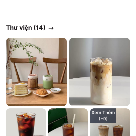
Thư viện (
14
)
Xem Thêm
(+
9
)