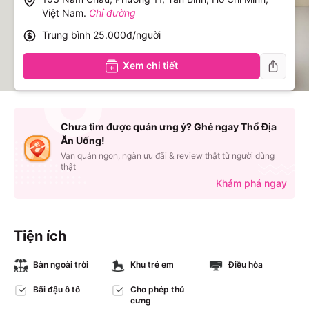
Việt Nam
.
Chỉ đường
Trung bình
25.000đ/nguời
Xem chi tiết
Chưa tìm được quán ưng ý? Ghé ngay Thổ Địa
Ăn Uống!
Vạn quán ngon, ngàn ưu đãi & review thật từ người dùng
thật
Khám phá ngay
Tiện ích
Bàn ngoài trời
Khu trẻ em
Điều hòa
Bãi đậu ô tô
Cho phép thú
cưng