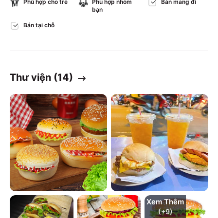
Phù hợp cho trẻ
Phù hợp nhóm
Bán mang đi
bạn
Bán tại chỗ
Thư viện (
14
)
Xem Thêm
(+
9
)