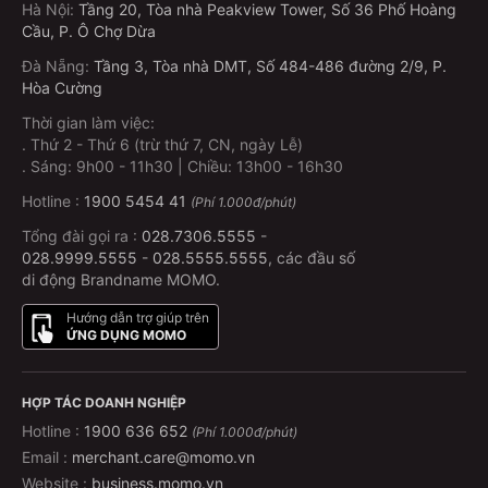
Hà Nội
:
Tầng 20, Tòa nhà Peakview Tower, Số 36 Phố Hoàng
Cầu, P. Ô Chợ Dừa
Đà Nẵng
:
Tầng 3, Tòa nhà DMT, Số 484-486 đường 2/9, P.
Hòa Cường
Thời gian làm việc:
.
Thứ 2 - Thứ 6 (trừ thứ 7, CN, ngày Lễ)
.
Sáng: 9h00 - 11h30 | Chiều: 13h00 - 16h30
Hotline :
1900 5454 41
(Phí 1.000đ/phút)
Tổng đài gọi ra :
028.7306.5555
-
028.9999.5555
-
028.5555.5555
, các đầu số
di động Brandname MOMO.
Hướng dẫn trợ giúp trên
ỨNG DỤNG MOMO
HỢP TÁC DOANH NGHIỆP
Hotline :
1900 636 652
(Phí 1.000đ/phút)
Email :
merchant.care@momo.vn
Website :
business.momo.vn