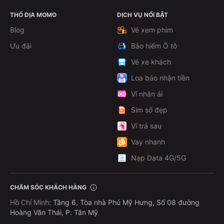
THỔ ĐỊA MOMO
DỊCH VỤ NỔI BẬT
Theo dõi
Blog
Vé xem phim
Ưu đãi
Bảo hiểm Ô tô
Vé xe khách
Loa báo nhận tiền
Ví nhân ái
Sim số đẹp
Ví trả sau
Vay nhanh
Nạp Data 4G/5G
CHĂM SÓC KHÁCH HÀNG
Hồ Chí Minh
:
Tầng 6, Tòa nhà Phú Mỹ Hưng, Số 08 đường
Hoàng Văn Thái, P. Tân Mỹ