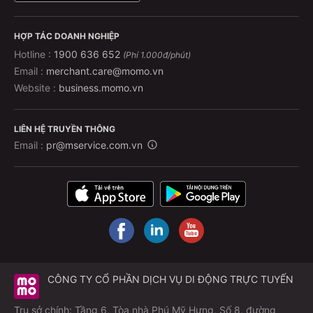
HỢP TÁC DOANH NGHIỆP
Hotline :
1900 636 652
(Phí 1.000đ/phút)
Email :
merchant.care@momo.vn
Website :
business.momo.vn
LIÊN HỆ TRUYỀN THÔNG
Email :
pr@mservice.com.vn
CÔNG TY CỔ PHẦN DỊCH VỤ DI ĐỘNG TRỰC TUYẾN
Trụ sở chính: Tầng 6, Tòa nhà Phú Mỹ Hưng, Số 8, đường