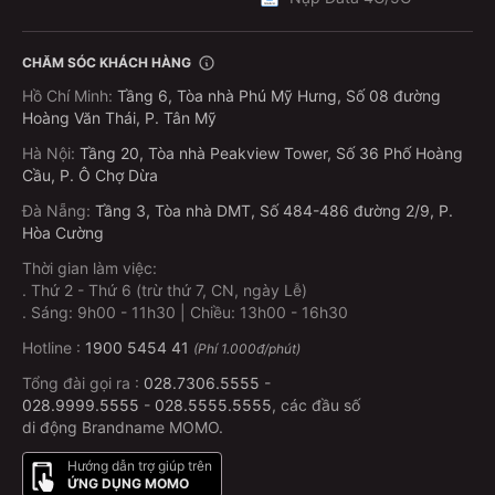
CHĂM SÓC KHÁCH HÀNG
Hồ Chí Minh
:
Tầng 6, Tòa nhà Phú Mỹ Hưng, Số 08 đường
Hoàng Văn Thái, P. Tân Mỹ
Hà Nội
:
Tầng 20, Tòa nhà Peakview Tower, Số 36 Phố Hoàng
Cầu, P. Ô Chợ Dừa
Đà Nẵng
:
Tầng 3, Tòa nhà DMT, Số 484-486 đường 2/9, P.
Hòa Cường
Thời gian làm việc:
.
Thứ 2 - Thứ 6 (trừ thứ 7, CN, ngày Lễ)
.
Sáng: 9h00 - 11h30 | Chiều: 13h00 - 16h30
Hotline :
1900 5454 41
(Phí 1.000đ/phút)
Tổng đài gọi ra :
028.7306.5555
-
028.9999.5555
-
028.5555.5555
, các đầu số
di động Brandname MOMO.
Hướng dẫn trợ giúp trên
ỨNG DỤNG MOMO