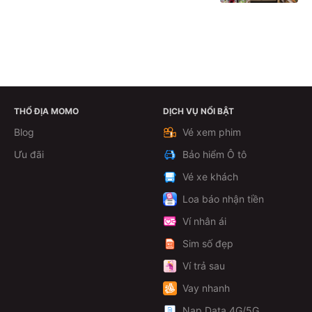
THỔ ĐỊA MOMO
DỊCH VỤ NỔI BẬT
Theo dõi
Blog
Vé xem phim
Ưu đãi
Bảo hiểm Ô tô
Vé xe khách
Loa báo nhận tiền
Ví nhân ái
Sim số đẹp
Ví trả sau
Vay nhanh
Nạp Data 4G/5G