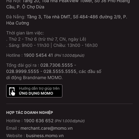
Hà Nội
:
Tầng 20, Tòa nhà Peakview Tower, Số 36 Phố Hoàng
Cầu, P. Ô Chợ Dừa
Đà Nẵng
:
Tầng 3, Tòa nhà DMT, Số 484-486 đường 2/9, P.
Hòa Cường
Thời gian làm việc:
.
Thứ 2 - Thứ 6 (trừ thứ 7, CN, ngày Lễ)
.
Sáng: 9h00 - 11h30 | Chiều: 13h00 - 16h30
Hotline :
1900 5454 41
(Phí 1.000đ/phút)
Tổng đài gọi ra :
028.7306.5555
-
028.9999.5555
-
028.5555.5555
, các đầu số
di động Brandname MOMO.
Hướng dẫn trợ giúp trên
ỨNG DỤNG MOMO
HỢP TÁC DOANH NGHIỆP
Hotline :
1900 636 652
(Phí 1.000đ/phút)
Email :
merchant.care@momo.vn
Website :
business.momo.vn