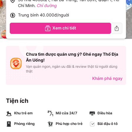
Chí Minh
.
Chỉ đường
Trung bình
40.000đ/nguời
Xem chi tiết
Chưa tìm được quán ưng ý? Ghé ngay Thổ Địa
Ăn Uống!
Vạn quán ngon, ngàn ưu đãi & review thật từ người dùng
thật
Khám phá ngay
Tiện ích
Khu trẻ em
Mở cửa 24/7
Điều hòa
Phòng riêng
Phù hợp cho trẻ
Bãi đậu ô tô