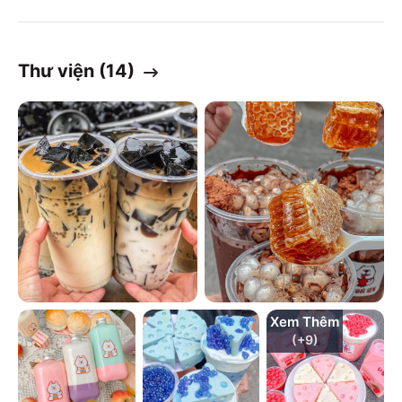
Thư viện (
14
)
Xem Thêm
(+
9
)