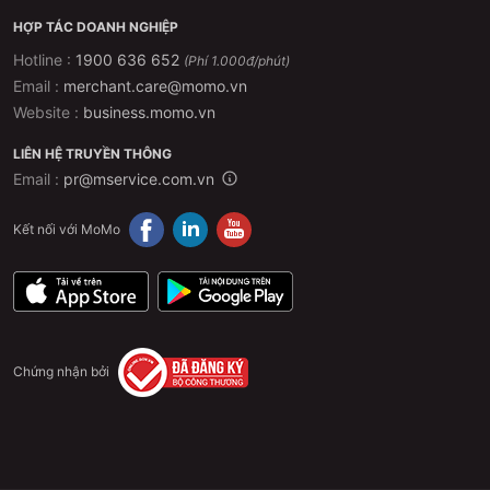
HỢP TÁC DOANH NGHIỆP
Hotline :
1900 636 652
(Phí 1.000đ/phút)
Email :
merchant.care@momo.vn
Website :
business.momo.vn
LIÊN HỆ TRUYỀN THÔNG
Email :
pr@mservice.com.vn
Kết nối với MoMo
Chứng nhận bởi