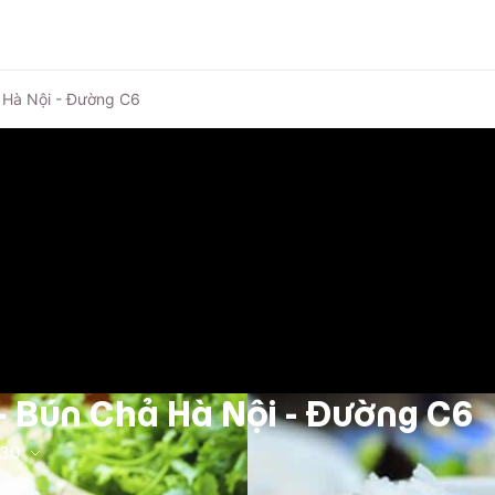
 Hà Nội - Đường C6
 Bún Chả Hà Nội - Đường C6
:30