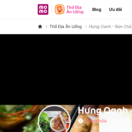
MoMo - Ứng dụng tài chính
Thổ Địa
Blog
Ưu đãi
Ăn Uống
Thổ Địa Ăn Uống
Hưng Oanh - Bún Chả
Hưng Oanh -
Đóng cửa
06:00
-
20