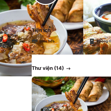
Tiện ích
Điều hòa
Phòng r
Thư viện (
14
)