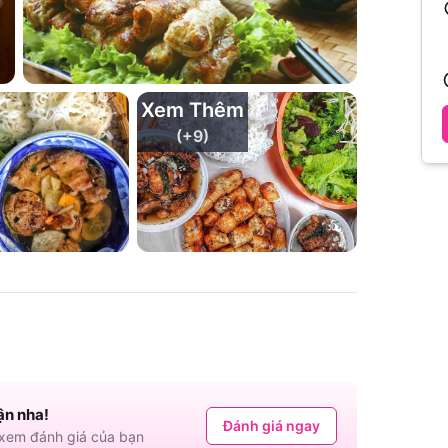
Xem Thêm
(+
9
)
ận nha!
Đánh giá ngay
em đánh giá của bạn