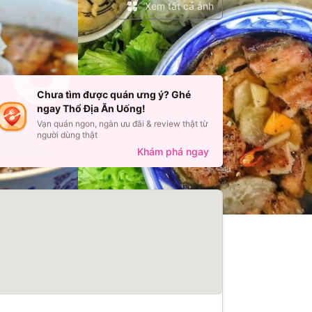
Xem tất cả ảnh
Chưa tìm được quán ưng ý? Ghé
ngay Thổ Địa Ăn Uống!
Vạn quán ngon, ngàn ưu đãi & review thật từ
người dùng thật
Khám phá ngay