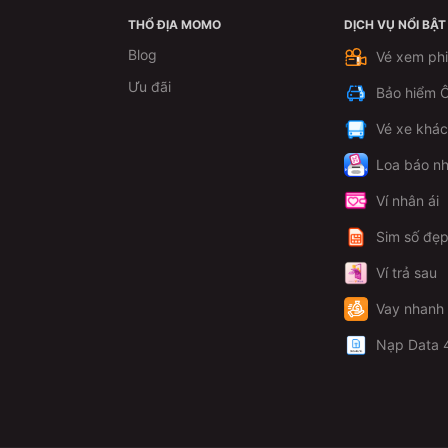
THỔ ĐỊA MOMO
DỊCH VỤ NỔI BẬT
Blog
Vé xem ph
Ưu đãi
Bảo hiểm Ô
Vé xe khá
Loa báo nh
Ví nhân ái
Sim số đẹ
Ví trả sau
Vay nhanh
Nạp Data 