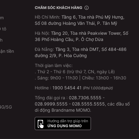
CHĂM SÓC KHÁCH HÀNG
Hồ Chí Minh
:
Tầng 6, Tòa nhà Phú Mỹ Hưng,
im
Số 08 đường Hoàng Văn Thái, P. Tân Mỹ
 tô
Hà Nội
:
Tầng 20, Tòa nhà Peakview Tower, Số
36 Phố Hoàng Cầu, P. Ô Chợ Dừa
ch
Đà Nẵng
:
Tầng 3, Tòa nhà DMT, Số 484-486
ận tiền
đường 2/9, P. Hòa Cường
Thời gian làm việc:
.
Thứ 2 - Thứ 6 (trừ thứ 7, CN, ngày Lễ)
p
.
Sáng: 9h00 - 11h30 | Chiều: 13h00 - 16h30
Hotline :
1900 5454 41
(Phí 1.000đ/phút)
Tổng đài gọi ra :
028.7306.5555
-
028.9999.5555
-
028.5555.5555
, các đầu số
4G/5G
di động Brandname MOMO.
Hướng dẫn trợ giúp trên
ỨNG DỤNG MOMO