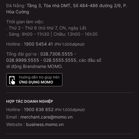
Đà Nẵng
:
Tầng 3, Tòa nhà DMT, Số 484-486 đường 2/9, P.
Hòa Cường
Thời gian làm việc:
.
Thứ 2 - Thứ 6 (trừ thứ 7, CN, ngày Lễ)
.
Sáng: 9h00 - 11h30 | Chiều: 13h00 - 16h30
Hotline :
1900 5454 41
(Phí 1.000đ/phút)
Tổng đài gọi ra :
028.7306.5555
-
028.9999.5555
-
028.5555.5555
, các đầu số
di động Brandname MOMO.
Hướng dẫn trợ giúp trên
ỨNG DỤNG MOMO
HỢP TÁC DOANH NGHIỆP
Hotline :
1900 636 652
(Phí 1.000đ/phút)
Email :
merchant.care@momo.vn
Website :
business.momo.vn