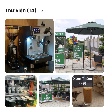
Thư viện (
14
)
Xem Thêm
(+
9
)