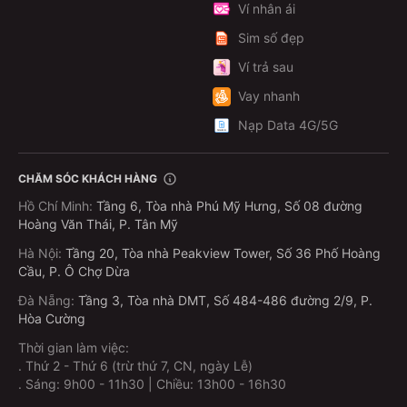
Ví nhân ái
Sim số đẹp
Ví trả sau
Vay nhanh
Nạp Data 4G/5G
CHĂM SÓC KHÁCH HÀNG
Hồ Chí Minh
:
Tầng 6, Tòa nhà Phú Mỹ Hưng, Số 08 đường
Hoàng Văn Thái, P. Tân Mỹ
Hà Nội
:
Tầng 20, Tòa nhà Peakview Tower, Số 36 Phố Hoàng
Cầu, P. Ô Chợ Dừa
Đà Nẵng
:
Tầng 3, Tòa nhà DMT, Số 484-486 đường 2/9, P.
Hòa Cường
Thời gian làm việc:
.
Thứ 2 - Thứ 6 (trừ thứ 7, CN, ngày Lễ)
.
Sáng: 9h00 - 11h30 | Chiều: 13h00 - 16h30