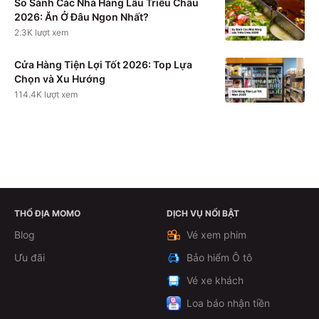
So Sánh Các Nhà Hàng Lẩu Triều Châu
2026: Ăn Ở Đâu Ngon Nhất?
2.3K
lượt xem
Cửa Hàng Tiện Lợi Tốt 2026: Top Lựa
Chọn và Xu Hướng
114.4K
lượt xem
THỔ ĐỊA MOMO
DỊCH VỤ NỔI BẬT
Xem chi tiết
Blog
Vé xem phim
Ưu đãi
Bảo hiểm Ô tô
Vé xe khách
Loa báo nhận tiền