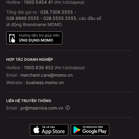
Hotline :
1900 5454 41
(Phí 1.000đ/phút)
Tổng đài gọi ra :
028.7306.5555
-
028.9999.5555
-
028.5555.5555
, các đầu số
di động Brandname MOMO.
Hướng dẫn trợ giúp trên
ỨNG DỤNG MOMO
HỢP TÁC DOANH NGHIỆP
Hotline :
1900 636 652
(Phí 1.000đ/phút)
Email :
merchant.care@momo.vn
Website :
business.momo.vn
LIÊN HỆ TRUYỀN THÔNG
Email :
pr@mservice.com.vn