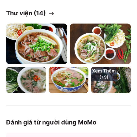
Thư viện (
14
)
Xem Thêm
(+
9
)
Đánh giá từ người dùng MoMo