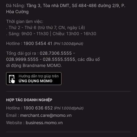
Đà Nẵng
:
Tầng 3, Tòa nhà DMT, Số 484-486 đường 2/9, P.
Hòa Cường
Thời gian làm việc:
.
Thứ 2 - Thứ 6 (trừ thứ 7, CN, ngày Lễ)
.
Sáng: 9h00 - 11h30 | Chiều: 13h00 - 16h30
Hotline :
1900 5454 41
(Phí 1.000đ/phút)
Tổng đài gọi ra :
028.7306.5555
-
028.9999.5555
-
028.5555.5555
, các đầu số
di động Brandname MOMO.
Hướng dẫn trợ giúp trên
ỨNG DỤNG MOMO
HỢP TÁC DOANH NGHIỆP
Hotline :
1900 636 652
(Phí 1.000đ/phút)
Email :
merchant.care@momo.vn
Website :
business.momo.vn