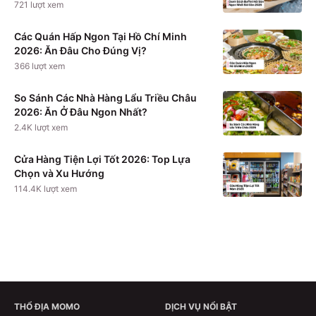
721
lượt xem
Các Quán Hấp Ngon Tại Hồ Chí Minh
2026: Ăn Đâu Cho Đúng Vị?
366
lượt xem
So Sánh Các Nhà Hàng Lẩu Triều Châu
2026: Ăn Ở Đâu Ngon Nhất?
2.4K
lượt xem
Cửa Hàng Tiện Lợi Tốt 2026: Top Lựa
Chọn và Xu Hướng
114.4K
lượt xem
THỔ ĐỊA MOMO
DỊCH VỤ NỔI BẬT
Xem chi tiết