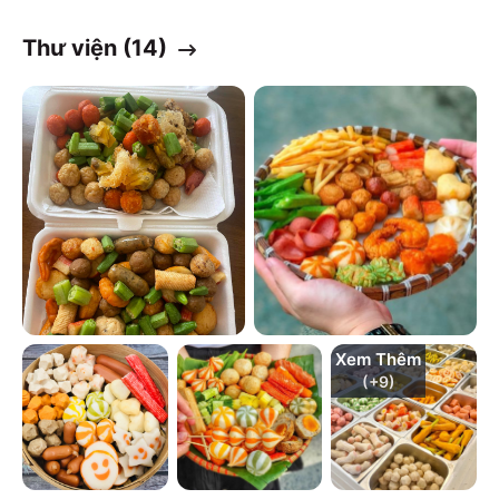
Thư viện (
14
)
Xem Thêm
(+
9
)