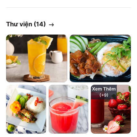
Thư viện (
14
)
Xem Thêm
(+
9
)