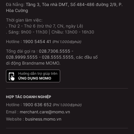
Đà Nẵng
:
Tầng 3, Tòa nhà DMT, Số 484-486 đường 2/9, P.
Hòa Cường
Thời gian làm việc:
.
Thứ 2 - Thứ 6 (trừ thứ 7, CN, ngày Lễ)
.
Sáng: 9h00 - 11h30 | Chiều: 13h00 - 16h30
Hotline :
1900 5454 41
(Phí 1.000đ/phút)
Tổng đài gọi ra :
028.7306.5555
-
028.9999.5555
-
028.5555.5555
, các đầu số
di động Brandname MOMO.
Hướng dẫn trợ giúp trên
ỨNG DỤNG MOMO
HỢP TÁC DOANH NGHIỆP
Hotline :
1900 636 652
(Phí 1.000đ/phút)
Email :
merchant.care@momo.vn
Website :
business.momo.vn