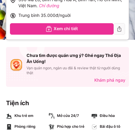
Việt Nam
.
Chỉ đường
Trung bình
35.000đ/nguời
Xem chi tiết
Chưa tìm được quán ưng ý? Ghé ngay Thổ Địa
Ăn Uống!
Vạn quán ngon, ngàn ưu đãi & review thật từ người dùng
thật
Khám phá ngay
Tiện ích
Khu trẻ em
Mở cửa 24/7
Điều hòa
Phòng riêng
Phù hợp cho trẻ
Bãi đậu ô tô