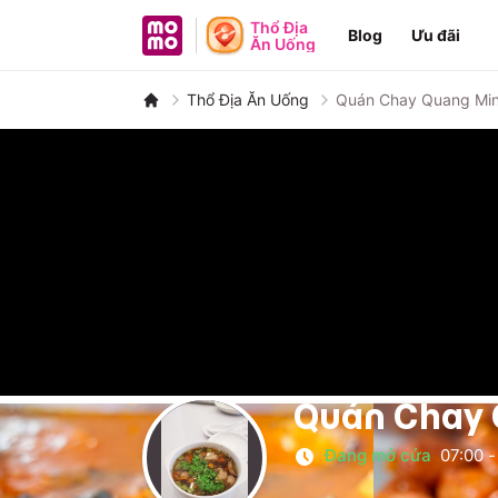
MoMo - Ứng dụng tài chính
Thổ Địa
Blog
Ưu đãi
Ăn Uống
Thổ Địa Ăn Uống
Quán Chay Quang Minh
Quán Chay Q
Đang mở cửa
07:00
-