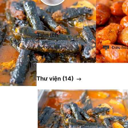
Tiện ích
Khu trẻ em
Điều hò
Thư viện (
14
)