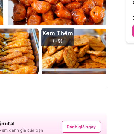
Xem Thêm
(+
9
)
ận nha!
Đánh giá ngay
em đánh giá của bạn