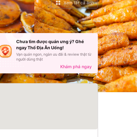
Xem tất cả ảnh
Chưa tìm được quán ưng ý? Ghé
ngay Thổ Địa Ăn Uống!
Vạn quán ngon, ngàn ưu đãi & review thật từ
người dùng thật
Khám phá ngay