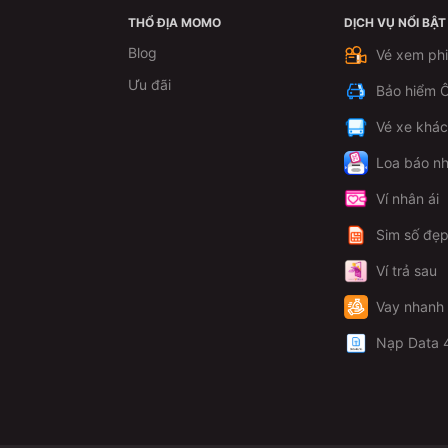
THỔ ĐỊA MOMO
DỊCH VỤ NỔI BẬT
Blog
Vé xem ph
Ưu đãi
Bảo hiểm Ô
Vé xe khá
Loa báo nh
Ví nhân ái
Sim số đẹ
Ví trả sau
Vay nhanh
Nạp Data 