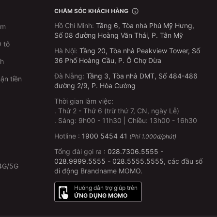
CHĂM SÓC KHÁCH HÀNG
Hồ Chí Minh
:
Tầng 6, Tòa nhà Phú Mỹ Hưng,
im
Số 08 đường Hoàng Văn Thái, P. Tân Mỹ
 tô
Hà Nội
:
Tầng 20, Tòa nhà Peakview Tower, Số
36 Phố Hoàng Cầu, P. Ô Chợ Dừa
ch
Đà Nẵng
:
Tầng 3, Tòa nhà DMT, Số 484-486
ận tiền
đường 2/9, P. Hòa Cường
Thời gian làm việc:
.
Thứ 2 - Thứ 6 (trừ thứ 7, CN, ngày Lễ)
p
.
Sáng: 9h00 - 11h30 | Chiều: 13h00 - 16h30
Hotline :
1900 5454 41
(Phí 1.000đ/phút)
Tổng đài gọi ra :
028.7306.5555
-
028.9999.5555
-
028.5555.5555
, các đầu số
4G/5G
di động Brandname MOMO.
Hướng dẫn trợ giúp trên
ỨNG DỤNG MOMO