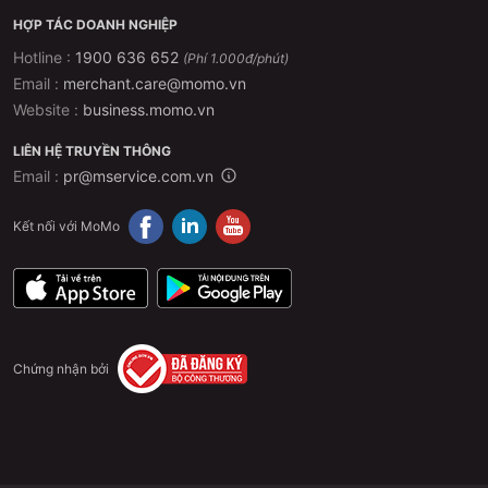
HỢP TÁC DOANH NGHIỆP
Hotline :
1900 636 652
(Phí 1.000đ/phút)
Email :
merchant.care@momo.vn
Website :
business.momo.vn
LIÊN HỆ TRUYỀN THÔNG
Email :
pr@mservice.com.vn
Kết nối với MoMo
Chứng nhận bởi