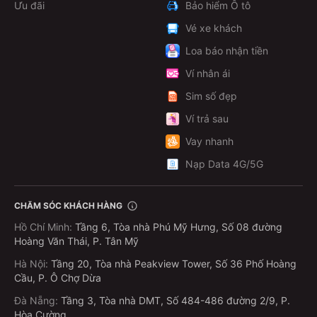
Ưu đãi
Bảo hiểm Ô tô
Vé xe khách
Loa báo nhận tiền
Ví nhân ái
Sim số đẹp
Ví trả sau
Vay nhanh
Nạp Data 4G/5G
CHĂM SÓC KHÁCH HÀNG
Hồ Chí Minh
:
Tầng 6, Tòa nhà Phú Mỹ Hưng, Số 08 đường
Hoàng Văn Thái, P. Tân Mỹ
Hà Nội
:
Tầng 20, Tòa nhà Peakview Tower, Số 36 Phố Hoàng
Cầu, P. Ô Chợ Dừa
Đà Nẵng
:
Tầng 3, Tòa nhà DMT, Số 484-486 đường 2/9, P.
Hòa Cường