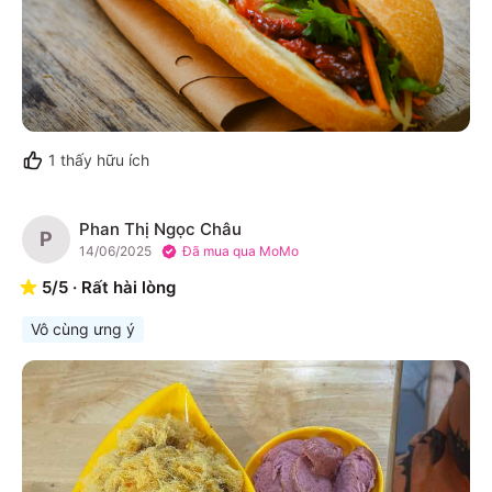
1
thấy hữu ích
Phan Thị Ngọc Châu
P
14/06/2025
Đã mua qua MoMo
5
/
5
·
Rất hài lòng
Vô cùng ưng ý