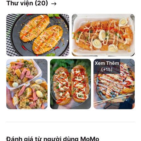
Thư viện (
20
)
Xem Thêm
(+
15
)
Đánh giá từ người dùng MoMo