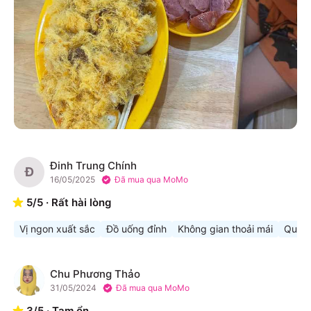
Đinh Trung Chính
Đ
16/05/2025
Đã mua qua MoMo
5
/
5
·
Rất hài lòng
Vị ngon xuất sắc
Đồ uống đỉnh
Không gian thoải mái
Quán 
Chu Phương Thảo
C
31/05/2024
Đã mua qua MoMo
3
/
5
·
Tạm ổn