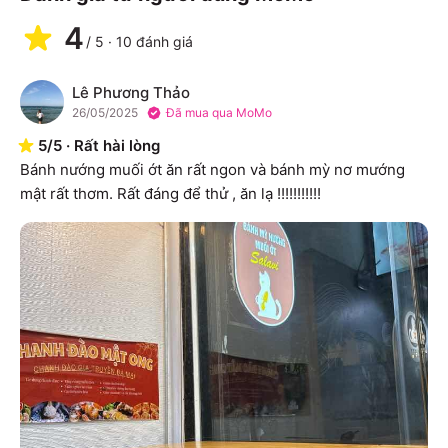
4
/
5
·
10
đánh giá
Lê Phương Thảo
L
26/05/2025
Đã mua qua MoMo
5
/
5
·
Rất hài lòng
Bánh nướng muối ớt ăn rất ngon và bánh mỳ nơ mướng 
mật rất thơm. Rất đáng để thử , ăn lạ !!!!!!!!!!!