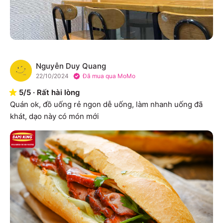
Nguyễn Duy Quang
N
22/10/2024
Đã mua qua MoMo
5
/
5
·
Rất hài lòng
Quán ok, đồ uống rẻ ngon dễ uống, làm nhanh uống đã 
khát, dạo này có món mới