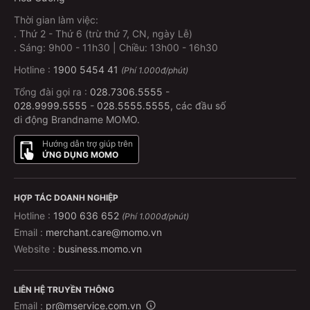
Thời gian làm việc:
.
Thứ 2 - Thứ 6 (trừ thứ 7, CN, ngày Lễ)
.
Sáng: 9h00 - 11h30 | Chiều: 13h00 - 16h30
Hotline :
1900 5454 41
(Phí 1.000đ/phút)
Tổng đài gọi ra :
028.7306.5555
-
028.9999.5555
-
028.5555.5555
, các đầu số
di động Brandname MOMO.
Hướng dẫn trợ giúp trên
ỨNG DỤNG MOMO
HỢP TÁC DOANH NGHIỆP
Hotline :
1900 636 652
(Phí 1.000đ/phút)
Email :
merchant.care@momo.vn
Website :
business.momo.vn
LIÊN HỆ TRUYỀN THÔNG
Email :
pr@mservice.com.vn