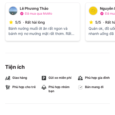
Lê Phương Thảo
Nguyễn 
Đã mua qua MoMo
Đã mu
5
/
5
·
Rất hài lòng
5
/
5
·
Rất h
Bánh nướng muối ớt ăn rất ngon và
Quán ok, đồ uố
bánh mỳ nơ mướng mật rất thơm. Rất
nhanh uống đã 
đáng để thử , ăn lạ !!!!!!!!!!!
mới
Tiện ích
Giao hàng
Gửi xe miễn phí
Phù hợp gia đình
Phù hợp cho trẻ
Phù hợp nhóm
Bán mang đi
bạn