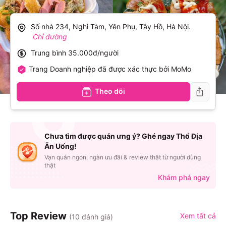
Số nhà 234, Nghi Tàm, Yên Phụ, Tây Hồ, Hà Nội
.
Chỉ đường
Trung bình
35.000đ/người
Trang Doanh nghiệp đã được xác thực bởi MoMo
Theo dõi
Chưa tìm được quán ưng ý? Ghé ngay Thổ Địa
Ăn Uống!
Vạn quán ngon, ngàn ưu đãi & review thật từ người dùng
thật
Khám phá ngay
Top Review
Xem tất cả
(
10
đánh giá)