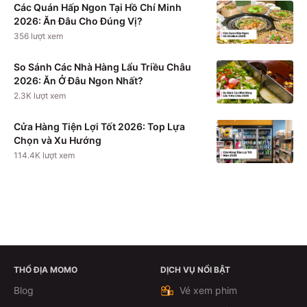
Các Quán Hấp Ngon Tại Hồ Chí Minh
2026: Ăn Đâu Cho Đúng Vị?
356
lượt xem
So Sánh Các Nhà Hàng Lẩu Triều Châu
2026: Ăn Ở Đâu Ngon Nhất?
2.3K
lượt xem
Cửa Hàng Tiện Lợi Tốt 2026: Top Lựa
Chọn và Xu Hướng
114.4K
lượt xem
THỔ ĐỊA MOMO
DỊCH VỤ NỔI BẬT
Theo dõi
Blog
Vé xem phim