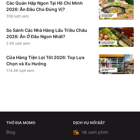
Các Quán Hấp Ngon Tại Hồ Chí Minh
2026: Ăn Đâu Cho Đúng Vị?
356
lượt xem
So Sánh Các Nhà Hàng Lẩu Triều Châu
2026: Ăn Ở Đâu Ngon Nhất?
2.4K
lượt xem
Cửa Hàng Tiện Lợi Tốt 2026: Top Lựa
Chọn và Xu Hướng
114.4K
lượt xem
THỔ ĐỊA MOMO
DỊCH VỤ NỔI BẬT
Xem chi tiết
Blog
Vé xem phim