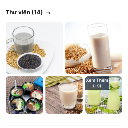
Thư viện (
14
)
Xem Thêm
(+
9
)