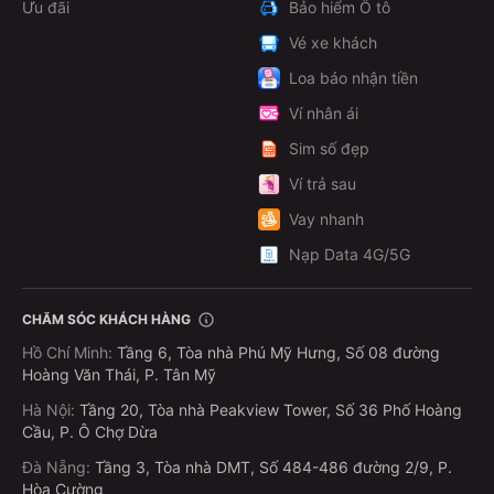
Ưu đãi
Bảo hiểm Ô tô
Vé xe khách
Loa báo nhận tiền
Ví nhân ái
Sim số đẹp
Ví trả sau
Vay nhanh
Nạp Data 4G/5G
CHĂM SÓC KHÁCH HÀNG
Hồ Chí Minh
:
Tầng 6, Tòa nhà Phú Mỹ Hưng, Số 08 đường
Hoàng Văn Thái, P. Tân Mỹ
Hà Nội
:
Tầng 20, Tòa nhà Peakview Tower, Số 36 Phố Hoàng
Cầu, P. Ô Chợ Dừa
Đà Nẵng
:
Tầng 3, Tòa nhà DMT, Số 484-486 đường 2/9, P.
Hòa Cường