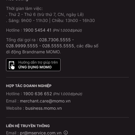
Thời gian làm việc:
.
Thứ 2 - Thứ 6 (trừ thứ 7, CN, ngày Lễ)
.
Sáng: 9h00 - 11h30 | Chiều: 13h00 - 16h30
Hotline :
1900 5454 41
(Phí 1.000đ/phút)
Tổng đài gọi ra :
028.7306.5555
-
028.9999.5555
-
028.5555.5555
, các đầu số
di động Brandname MOMO.
Hướng dẫn trợ giúp trên
ỨNG DỤNG MOMO
HỢP TÁC DOANH NGHIỆP
Hotline :
1900 636 652
(Phí 1.000đ/phút)
Email :
merchant.care@momo.vn
Website :
business.momo.vn
LIÊN HỆ TRUYỀN THÔNG
Email :
pr@mservice.com.vn