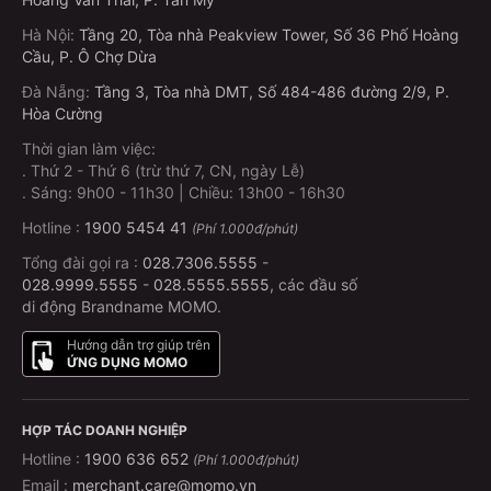
Hà Nội
:
Tầng 20, Tòa nhà Peakview Tower, Số 36 Phố Hoàng
Cầu, P. Ô Chợ Dừa
Đà Nẵng
:
Tầng 3, Tòa nhà DMT, Số 484-486 đường 2/9, P.
Hòa Cường
Thời gian làm việc:
.
Thứ 2 - Thứ 6 (trừ thứ 7, CN, ngày Lễ)
.
Sáng: 9h00 - 11h30 | Chiều: 13h00 - 16h30
Hotline :
1900 5454 41
(Phí 1.000đ/phút)
Tổng đài gọi ra :
028.7306.5555
-
028.9999.5555
-
028.5555.5555
, các đầu số
di động Brandname MOMO.
Hướng dẫn trợ giúp trên
ỨNG DỤNG MOMO
HỢP TÁC DOANH NGHIỆP
Hotline :
1900 636 652
(Phí 1.000đ/phút)
Email :
merchant.care@momo.vn