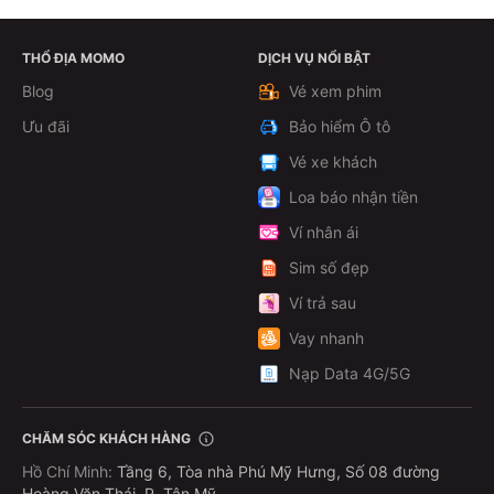
THỔ ĐỊA MOMO
DỊCH VỤ NỔI BẬT
Xem chi tiết
Blog
Vé xem phim
Ưu đãi
Bảo hiểm Ô tô
Vé xe khách
Loa báo nhận tiền
Ví nhân ái
Sim số đẹp
Ví trả sau
Vay nhanh
Nạp Data 4G/5G
CHĂM SÓC KHÁCH HÀNG
Hồ Chí Minh
:
Tầng 6, Tòa nhà Phú Mỹ Hưng, Số 08 đường
Hoàng Văn Thái, P. Tân Mỹ