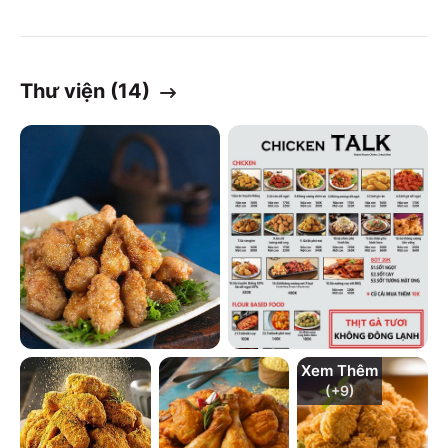
Thư viện (
14
)
Xem Thêm
(+
9
)