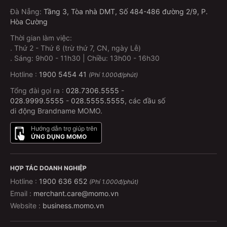
Đà Nẵng
:
Tầng 3, Tòa nhà DMT, Số 484-486 đường 2/9, P.
Hòa Cường
Thời gian làm việc:
.
Thứ 2 - Thứ 6 (trừ thứ 7, CN, ngày Lễ)
.
Sáng: 9h00 - 11h30 | Chiều: 13h00 - 16h30
Hotline :
1900 5454 41
(Phí 1.000đ/phút)
Tổng đài gọi ra :
028.7306.5555
-
028.9999.5555
-
028.5555.5555
, các đầu số
di động Brandname MOMO.
Hướng dẫn trợ giúp trên
ỨNG DỤNG MOMO
HỢP TÁC DOANH NGHIỆP
Hotline :
1900 636 652
(Phí 1.000đ/phút)
Email :
merchant.care@momo.vn
Website :
business.momo.vn