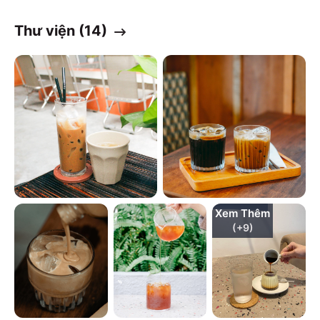
Thư viện (
14
)
Xem Thêm
(+
9
)