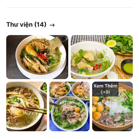
Thư viện (
14
)
Xem Thêm
(+
9
)