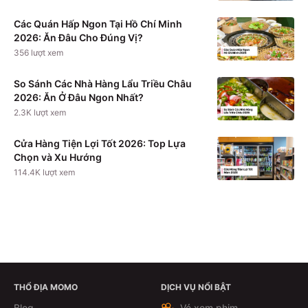
Các Quán Hấp Ngon Tại Hồ Chí Minh
2026: Ăn Đâu Cho Đúng Vị?
356
lượt xem
So Sánh Các Nhà Hàng Lẩu Triều Châu
2026: Ăn Ở Đâu Ngon Nhất?
2.3K
lượt xem
Cửa Hàng Tiện Lợi Tốt 2026: Top Lựa
Chọn và Xu Hướng
114.4K
lượt xem
THỔ ĐỊA MOMO
DỊCH VỤ NỔI BẬT
Xem chi tiết
Blog
Vé xem phim