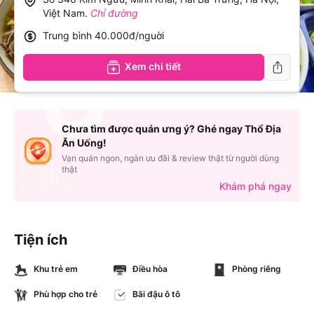
Việt Nam
.
Chỉ đường
Trung bình
40.000đ/nguời
Xem chi tiết
Chưa tìm được quán ưng ý? Ghé ngay Thổ Địa
Ăn Uống!
Vạn quán ngon, ngàn ưu đãi & review thật từ người dùng
thật
Khám phá ngay
Tiện ích
Khu trẻ em
Điều hòa
Phòng riêng
Phù hợp cho trẻ
Bãi đậu ô tô