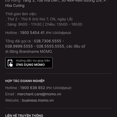
Đà Nẵng
:
Tầng 3, Tòa nhà DMT, Số 484-486 đường 2/9, P.
Hòa Cường
Thời gian làm việc:
.
Thứ 2 - Thứ 6 (trừ thứ 7, CN, ngày Lễ)
.
Sáng: 9h00 - 11h30 | Chiều: 13h00 - 16h30
Hotline :
1900 5454 41
(Phí 1.000đ/phút)
Tổng đài gọi ra :
028.7306.5555
-
028.9999.5555
-
028.5555.5555
, các đầu số
di động Brandname MOMO.
Hướng dẫn trợ giúp trên
ỨNG DỤNG MOMO
HỢP TÁC DOANH NGHIỆP
Hotline :
1900 636 652
(Phí 1.000đ/phút)
Email :
merchant.care@momo.vn
Website :
business.momo.vn
LIÊN HỆ TRUYỀN THÔNG