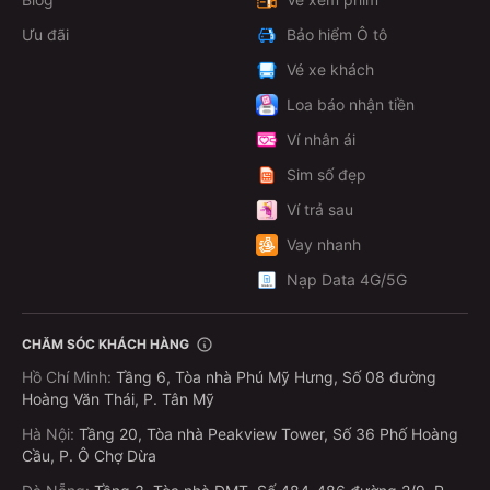
Ưu đãi
Bảo hiểm Ô tô
Vé xe khách
Loa báo nhận tiền
Ví nhân ái
Sim số đẹp
Ví trả sau
Vay nhanh
Nạp Data 4G/5G
CHĂM SÓC KHÁCH HÀNG
Hồ Chí Minh
:
Tầng 6, Tòa nhà Phú Mỹ Hưng, Số 08 đường
Hoàng Văn Thái, P. Tân Mỹ
Hà Nội
:
Tầng 20, Tòa nhà Peakview Tower, Số 36 Phố Hoàng
Cầu, P. Ô Chợ Dừa